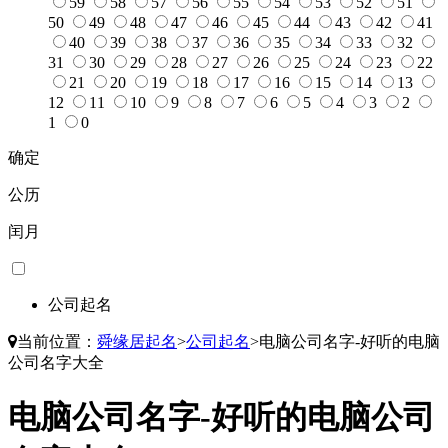
59
58
57
56
55
54
53
52
51
50
49
48
47
46
45
44
43
42
41
40
39
38
37
36
35
34
33
32
31
30
29
28
27
26
25
24
23
22
21
20
19
18
17
16
15
14
13
12
11
10
9
8
7
6
5
4
3
2
1
0
确定
公历
闰月
公司起名
当前位置：
舜缘居起名
>
公司起名
>
电脑公司名字-好听的电脑
公司名字大全
电脑公司名字-好听的电脑公司