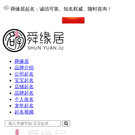
舜缘居起名：诚信可靠、知名权威、随时咨询！
在线起名
舜缘居
品牌介绍
公司起名
宝宝起名
店铺起名
品牌起名
个人改名
龙年起名
起名视频