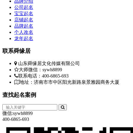
品牌介绍
公司起名
宝宝起名
店铺起名
品牌起名
个人改名
龙年起名
联系
舜缘居
山东舜缘居文化传媒有限公司
大师微信：sywh8899
联系电话：400-6865-693
地址：济南市市中区阳光新路泉景雅园商务大厦
查找
起名案例
微信:sywh8899
400-6865-693