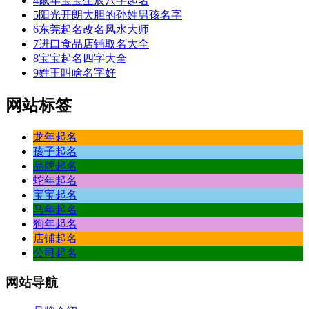
4
鼠年宝宝生辰八字起名
5
阳光开朗大胆的孙姓男孩名字
6
东莞起名改名风水大师
7
进口食品店铺取名大全
8
宝宝起名四字大全
9
姓王叫啥名字好
网站标签
龙年起名
孩子起名
品牌起名
蛇年起名
宝宝起名
马年起名
狗年起名
店铺起名
公司起名
网站
导航