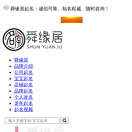
舜缘居起名：诚信可靠、知名权威、随时咨询！
在线起名
舜缘居
品牌介绍
公司起名
宝宝起名
店铺起名
品牌起名
个人改名
龙年起名
起名视频