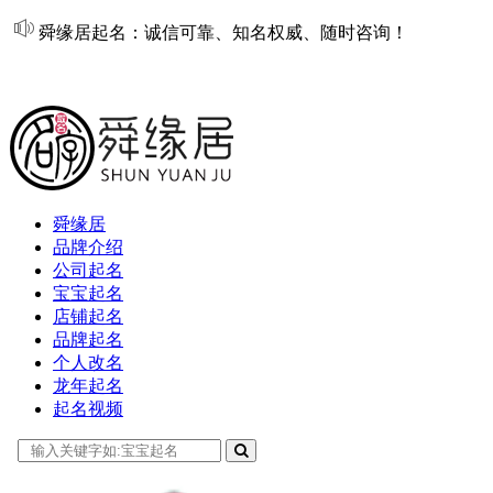
舜缘居起名：诚信可靠、知名权威、随时咨询！
在线起名
舜缘居
品牌介绍
公司起名
宝宝起名
店铺起名
品牌起名
个人改名
龙年起名
起名视频