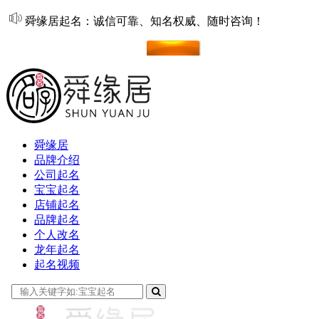
舜缘居起名：诚信可靠、知名权威、随时咨询！
在线起名
舜缘居
品牌介绍
公司起名
宝宝起名
店铺起名
品牌起名
个人改名
龙年起名
起名视频