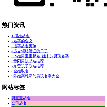
热门资讯
1
熊姓起名
2
名字的含义
3
滔字起名男孩
4
适合领结婚证的日子
5
卜姓男宝宝起名_姓卜的男孩名字
6
贵阳男孩起名推荐
7
东营孩子取名推荐
8
全姓取名
9
陈姓高雅霸气男孩名字大全
网站标签
男宝宝起名
公司起名