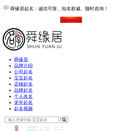
舜缘居起名：诚信可靠、知名权威、随时咨询！
在线起名
舜缘居
品牌介绍
公司起名
宝宝起名
店铺起名
品牌起名
个人改名
龙年起名
起名视频