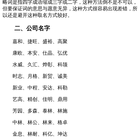
略词是指四字成语缩成三字或二字，这种方法倒不是不可以，
但要保证词的意思与愿意无异，这种方式很容易出现差错，所
以还是避开这种取名方式较好。
二、公司名字
嘉和、捷旺、盛裕、高聚
康欧、本安、仕晶、弘优
水威、久汇、烨彰、科颉
时志、月格、新贸、诚美
新业、中程、安达、科勒
艺高、精创、佳明、鼎用
芳园、多森、泰林、林施
中林、林公、林来、格卓
金息、林耐、科亿、坤达