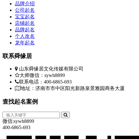
品牌介绍
公司起名
宝宝起名
店铺起名
品牌起名
个人改名
龙年起名
联系
舜缘居
山东舜缘居文化传媒有限公司
大师微信：sywh8899
联系电话：400-6865-693
地址：济南市市中区阳光新路泉景雅园商务大厦
查找
起名案例
微信:sywh8899
400-6865-693