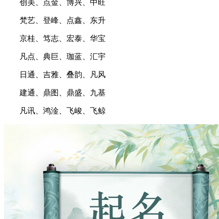
创美、点金、博兴、中旺
梵艺、登峰、点鑫、东升
京桂、笃志、宏泰、华宝
凡点、典巨、珈蓝、汇宇
日通、吉雅、叠韵、凡风
建通、鼎图、鼎盛、九基
凡讯、鸿淦、飞峻、飞鲸