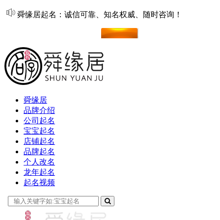
舜缘居起名：诚信可靠、知名权威、随时咨询！
在线起名
舜缘居
品牌介绍
公司起名
宝宝起名
店铺起名
品牌起名
个人改名
龙年起名
起名视频