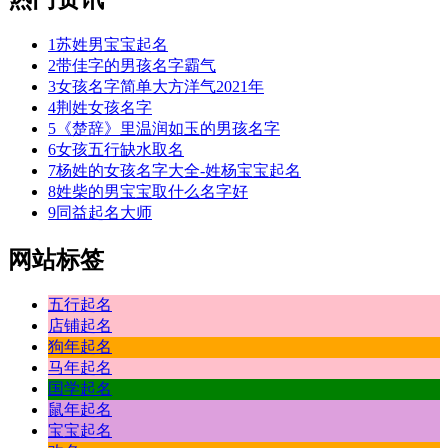
1
苏姓男宝宝起名
2
带佳字的男孩名字霸气
3
女孩名字简单大方洋气2021年
4
荆姓女孩名字
5
《楚辞》里温润如玉的男孩名字
6
女孩五行缺水取名
7
杨姓的女孩名字大全-姓杨宝宝起名
8
姓柴的男宝宝取什么名字好
9
同益起名大师
网站标签
五行起名
店铺起名
狗年起名
马年起名
国学起名
鼠年起名
宝宝起名