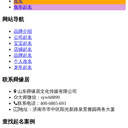
改名
兔年起名
网站
导航
品牌介绍
公司起名
宝宝起名
店铺起名
品牌起名
个人改名
龙年起名
联系
舜缘居
山东舜缘居文化传媒有限公司
大师微信：sywh8899
联系电话：400-6865-693
地址：济南市市中区阳光新路泉景雅园商务大厦
查找
起名案例