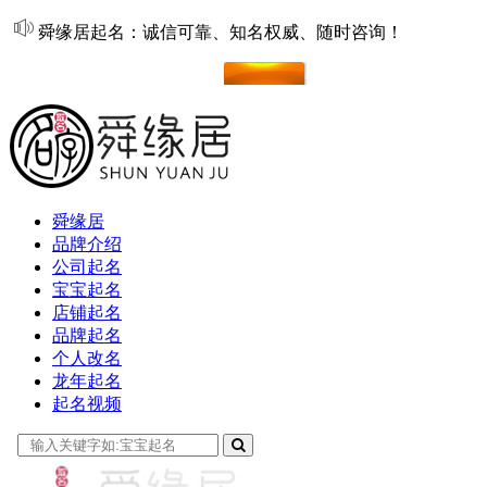
舜缘居起名：诚信可靠、知名权威、随时咨询！
在线起名
舜缘居
品牌介绍
公司起名
宝宝起名
店铺起名
品牌起名
个人改名
龙年起名
起名视频