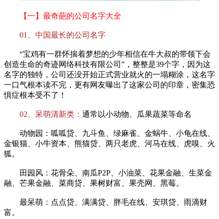
【一】最奇葩的公司名字大全
01、中国最长的公司名字
“宝鸡有一群怀揣着梦想的少年相信在牛大叔的带领下会
创造生命的奇迹网络科技有限公司”，整整是39个字，因为这
名字的独特，公司还没开始正式营业就火的一塌糊涂，这名字
一口气根本读不完，更有网友曝出了这家公司的印章，密集恐
惧症根本受不了！
02、呆萌清新类：
通常以小动物、瓜果蔬菜等命名
动物园：呱呱贷、九斗鱼、绿麻雀、金蜗牛、小龟在线、
金银猫、小牛资本、熊猫贷、两只老虎、河马在线、虎嗅、火
狐。
田园风：花骨朵、南瓜P2P、小油菜、花果金融、生菜金
融、芒果金融、菜商贷、果树财富、果壳网、黑莓。
最呆萌：点点贷、满满贷、胖毛在线、安琪贷、雨滴财
富。