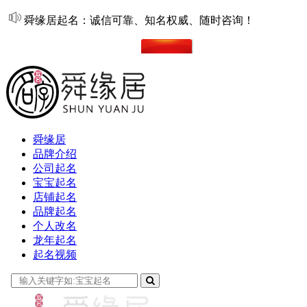
舜缘居起名：诚信可靠、知名权威、随时咨询！
在线起名
舜缘居
品牌介绍
公司起名
宝宝起名
店铺起名
品牌起名
个人改名
龙年起名
起名视频