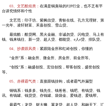
03、文艺酷炫类：
在满是铜臭味的P2P行业，也不乏有平
台讲究情怀和个性
文艺范：印子坊、紫枫信贷、青蚨在线、孔方兄理财、第
一光年、凌轩财富、禾嘉创投、雪山贷。
最炫酷：酷贷网、黑火金融、非诚勿贷、闪电贷、马上有
钱、钱来钱往、新一贷、超人贷、都能贷、e人e贷、排队贷。
04、抄袭跟风类：
紧跟陆金所和红岭创投，你懂的
“金所”系：融金所、微金所、房金所、前金所等。
“创投”系：融盛创投、宏信创投，帮客创投，盛世创投
等。
05、赤裸霸气类：
直接跟钱挂钩，或者霸气外漏型
铜钱系：钱多多、钱先生、钱爸爸、钱吧、有钱贷、钱
讯、有钱罐、钱贷贷、存钱罐、袋袋金、爱钱进、爱钱帮。
最霸气：龙贷、财大狮、翼龙贷、超人贷、和融天下、汇