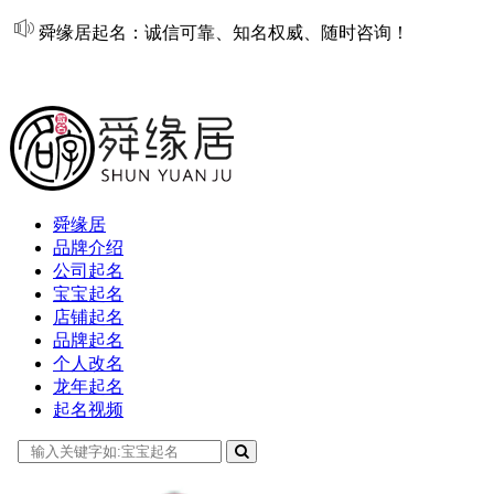
舜缘居起名：诚信可靠、知名权威、随时咨询！
在线起名
舜缘居
品牌介绍
公司起名
宝宝起名
店铺起名
品牌起名
个人改名
龙年起名
起名视频