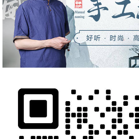
一
起，
不
现
生
杯
齐
道
为。
也，
很
数
仅
通
蛛，