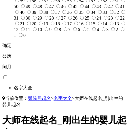
59
58
57
56
55
54
53
52
51
50
49
48
47
46
45
44
43
42
41
40
39
38
37
36
35
34
33
32
31
30
29
28
27
26
25
24
23
22
21
20
19
18
17
16
15
14
13
12
11
10
9
8
7
6
5
4
3
2
1
0
确定
公历
闰月
名字大全
当前位置：
舜缘居起名
>
名字大全
>
大师在线起名_刚出生的
婴儿起名
大师在线起名_刚出生的婴儿起