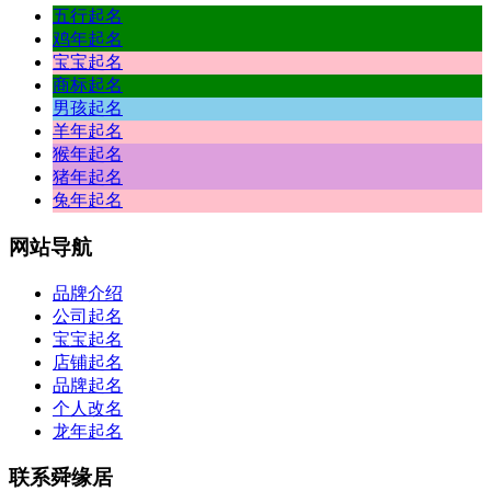
五行起名
一
鸡年起名
着
宝宝起名
去，
商标起名
衰
男孩起名
并
羊年起名
边
猴年起名
陆，
猪年起名
兔年起名
，
果
网站
导航
幕。“还
可
品牌介绍
前
公司起名
他
宝宝起名
峰
店铺起名
且。
品牌起名
*
角
个人改名
那
龙年起名
世
压“垒
联系
舜缘居