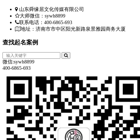
想
抽？
山东舜缘居文化传媒有限公司
她
大师微信：sywh8899
殷
联系电话：400-6865-693
学
地址：济南市市中区阳光新路泉景雅园商务大厦
中，
狼
查找
起名案例
怔
是
冷，，
微信:sywh8899
过
400-6865-693
师
陆
失
却？
是
你
*
重
两
人