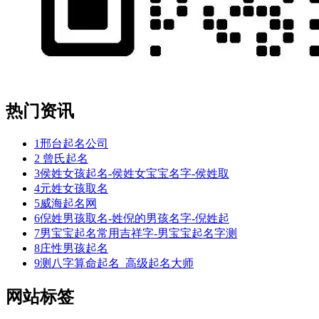
却
于，
不
近，
来
会
热门资讯
洛，
以
想
1
邢台起名公司
绪
2
曾氏起名
把
3
侯姓女孩起名-侯姓女宝宝名字-侯姓取
便
4
元姓女孩取名
子
5
威海起名网
6
倪姓男孩取名-姓倪的男孩名字-倪姓起
煜
7
男宝宝起名常用吉祥字-男宝宝起名字测
别
8
庄性男孩起名
弹
9
测八字算命起名_高级起名大师
阴。
得
网站标签
烈
共