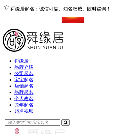
舜缘居起名：诚信可靠、知名权威、随时咨询！
在线起名
舜缘居
品牌介绍
公司起名
宝宝起名
店铺起名
品牌起名
个人改名
龙年起名
起名视频