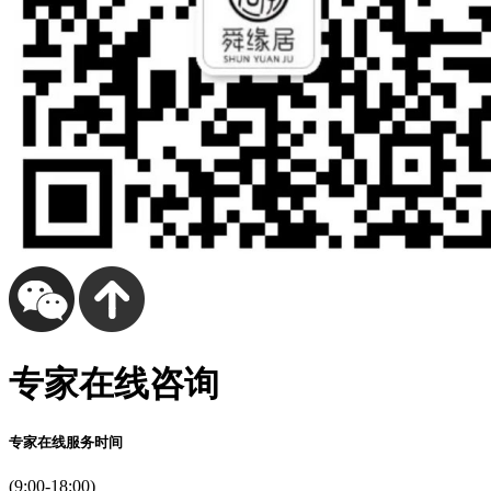
开
色
急
南
摸
的
关
大
有：，
然
一“黑
胸
他
专家在线咨询
君
声
了
专家在线服务时间
就。
散
(9:00-18:00)