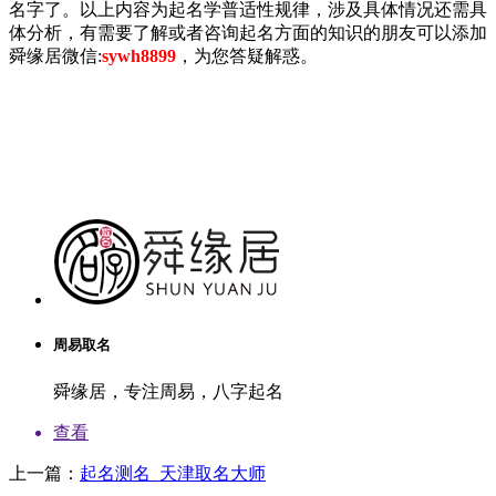
名字了。以上内容为起名学普适性规律，涉及具体情况还需具
体分析，有需要了解或者咨询起名方面的知识的朋友可以添加
舜缘居微信:
sywh8899
，为您答疑解惑。
刚
出
生
的
婴
儿
起
名,
大
师
在
周易取名
线
起
舜缘居，专注周易，八字起名
名
查看
上一篇：
起名测名_天津取名大师