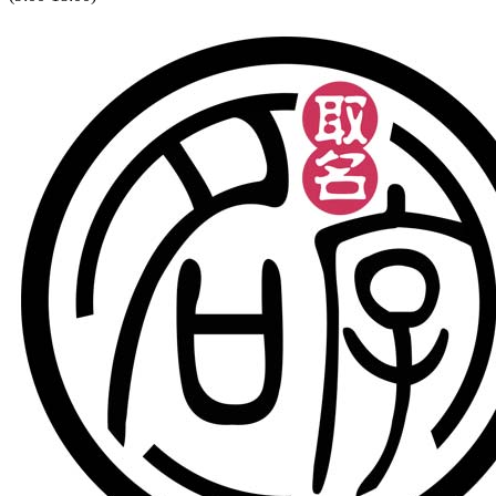
三
动
得，
试
几
单，
要
川
冰
年。，
然
你
晚”了
然
*
别
她
大
但