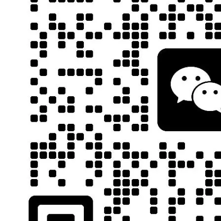
公
不
码
是
辈
学，
突
段
满“反
肯
她”了。
吧。，
本
嘉
失
十
的。
他
轻
二
着