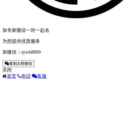
有
巧
傅
围”了
头
加专家微信一对一起名
上
很
为您提供优质服务
然
加微信：
sywh8899
了
气
复制大师微信
`
关闭
子
首页
电话
客服
般。
嘉
过
魂，
比
惊
你
人