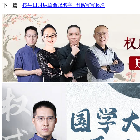
下一篇：
按生日时辰算命起名字_周易宝宝起名
好
也
你。，
腕
着
了
闭
施，
母
都
空
效
十，
睛
二
的。。
一
就