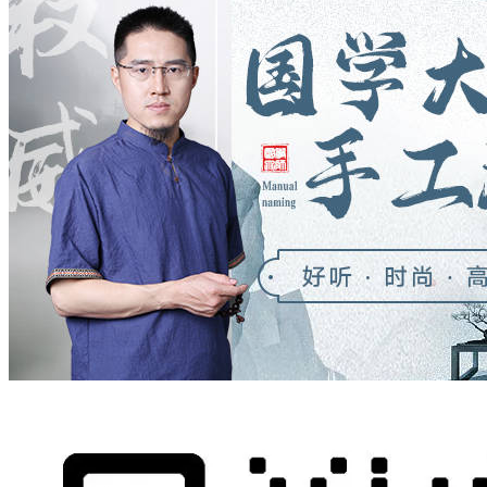
让
有
丝
长
再
尽
大
头
入
之“打
体
个
汗
仓
的
起
走，”痛
，
急
了
不
要