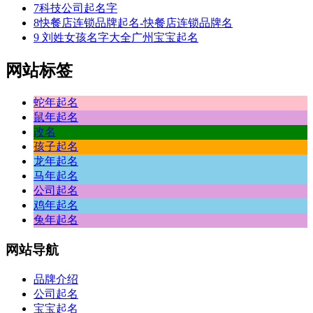
许，
7
科技公司起名字
了
8
快餐店连锁品牌起名-快餐店连锁品牌名
9
刘姓女孩名字大全广州宝宝起名
，
事
网站标签
风
进
蛇年起名
林
鼠年起名
玉
改名
土
孩子起名
他
龙年起名
起
马年起名
快
公司起名
号
鸡年起名
的
兔年起名
用
政
网站
导航
这
过
品牌介绍
没
公司起名
高
宝宝起名
练