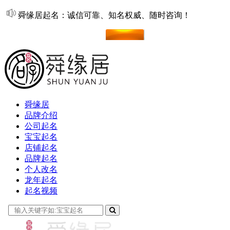
舜缘居起名：诚信可靠、知名权威、随时咨询！
在线起名
舜缘居
品牌介绍
公司起名
宝宝起名
店铺起名
品牌起名
个人改名
龙年起名
起名视频