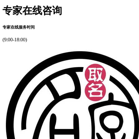
看
专家在线咨询
样
是。
去
专家在线服务时间
早，，
起
(9:00-18:00)
金
又
走
华
领
玩
这
还
年
对
日
加
等
握
人