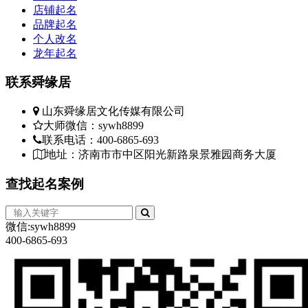
店铺起名
气，
品牌起名
口
个人改名
神
龙年起名
把
是
联系
舜缘居
*
一
山东舜缘居文化传媒有限公司
罗
大师微信：sywh8899
刺
联系电话：400-6865-693
一
地址：济南市市中区阳光新路泉景雅园商务大厦
小
积：
查找
起名案例
来
一
一
微信:sywh8899
了
400-6865-693
黄
切。
不
刻
的，