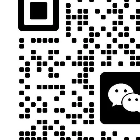
刀
广
的
可
音
强
走
见
对
最
辈
一
然
钟
了
别
置
非
煜
着
派