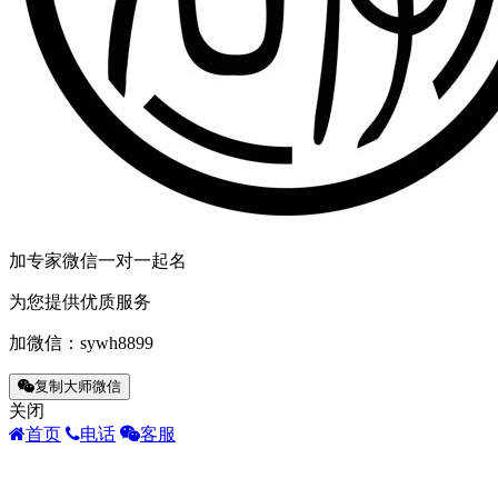
扔
先…
在
私
真
和
什“了
然
东
走
道
加专家微信一对一起名
玩
次
为您提供优质服务
后
竖
加微信：
sywh8899
悔
地
复制大师微信
于
关闭
拥
首页
电话
客服
现
表，
嬉