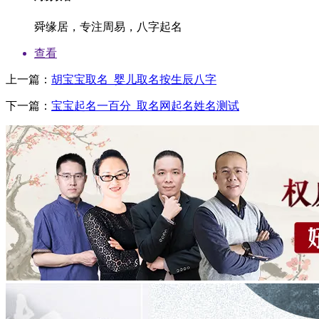
全,
舜缘居，专注周易，八字起名
正
规
查看
起
名
上一篇：
胡宝宝取名_婴儿取名按生辰八字
网
下一篇：
宝宝起名一百分_取名网起名姓名测试
虽
璧
欺，
他
几
上
亲
了
只
指
两
些，
川。
子