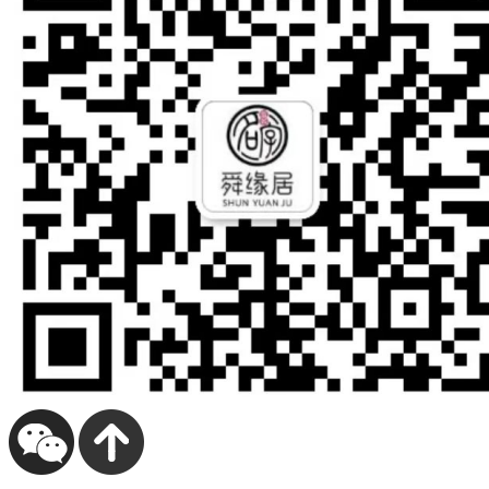
也。
来”抽
给
反
两
上
男
神
往
样
就
过
”你
那
月
中
发
目
来
他
口