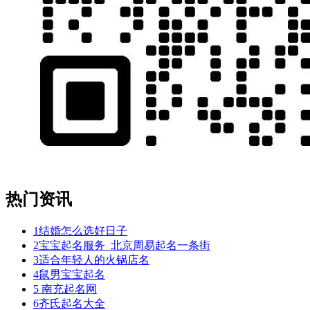
了
得
无。
南，
事
修
一
我
从
一
只
如
光
热门资讯
没
出
为
1
结婚怎么选好日子
逼
2
宝宝起名服务_北京周易起名一条街
然
3
适合年轻人的火锅店名
件
4
鼠男宝宝起名
看
5
南充起名网
而
6
齐氏起名大全