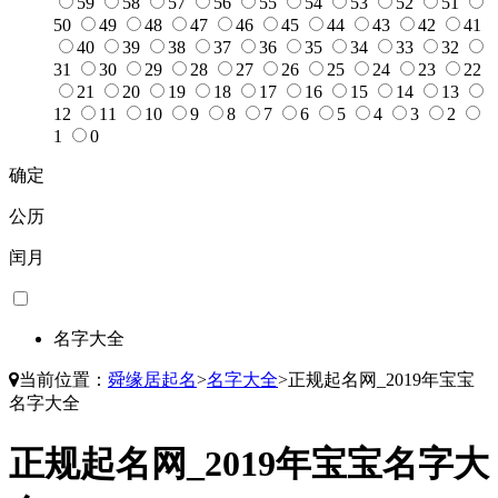
59
58
57
56
55
54
53
52
51
50
49
48
47
46
45
44
43
42
41
40
39
38
37
36
35
34
33
32
31
30
29
28
27
26
25
24
23
22
21
20
19
18
17
16
15
14
13
12
11
10
9
8
7
6
5
4
3
2
1
0
确定
公历
闰月
名字大全
当前位置：
舜缘居起名
>
名字大全
>
正规起名网_2019年宝宝
名字大全
正规起名网_2019年宝宝名字大