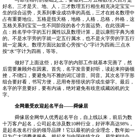
好名。三才是天、地、人，三才数理五行相生相克决定宝宝一
生的综合运势，关系到事业成功率的高低，三才在姓名数理中
占有重要地位。五格是指天格，地格，人格，总格，外格，这
五格关系到宝宝一生不同阶段的各个方面运势。在此强调一
点：姓名学中字的五行属性以及数理计算，是以康熙字典为准
的。不是水字旁的字就一定五行属水，也不是火字旁的字五行
就一定属火。数理方面比如竖心旁按“心”字计为四画;三点水
按“水”字计为四画，等等。
做好了上面这些，好名字的内部工作就基本完善了，然
后需要兼顾外在因素。首先，名字发音要好听，读起来抑扬顿
挫，不绕口，要避免与不雅的词汇谐音、同音。其次名字字形
组合要好看，书写方便，忌用奇形怪状的字或生僻字。最后，
名字的字意要好，要有内涵，绝对避免有歧意或藏凶机的文
字。
全网最受欢迎起名平台——舜缘居
舜缘居全网华人优秀起名平台，自上线以来，前后为数
十万客户起名，公司起名涉及数10种行业，好评率高达98%，
是起名改名行业的领导品牌！它以最初的企业理念，数年如一
日为广大消费者服务，把起名与中国传统文化，易学相结合，