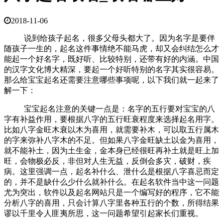
2018-11-06
说到给孩子起名，很多父母头都大了。因为名字是要伴
随孩子一生的，起名这件事情绝不能马虎，却又会纠结怎么才
能起一个好名字，既好听、比较特别，还带有好的内涵。中国
的汉字文化博大精深，要起一个好听特别的名字其实很容易。
那么给宝宝起名还需要注意哪些事项呢，以下我们就一起来了
解一下：
宝宝起名注意的关键一点是：名字的五行要对宝宝的八
字有补益作用，要根据八字的五行旺衰程度来选择起名用字。
比如八字金旺木衰以木为喜用，就需要补木，可以取五行属木
的字来弥补八字木的不足。但如果八字金旺缺土以金为喜用，
就不能补土，因为土生金，金本身已经很旺再补土就是旺上加
旺，会物极必反，非但对人生无益，反倒会多灾，破财，疾
病。这里强调一点，起名补什么、泄什么是根据八字喜忌而定
的，并不是缺什么少什么就补什么。在起名软件当中这一问题
尤为突出，软件以及起名网站只是一个编写好的程序，它不能
分析八字的喜用，只会计算八字里各种五行的个数，所得结果
谬以千里令人匪夷所思，这一问题希望引起家长们重视。