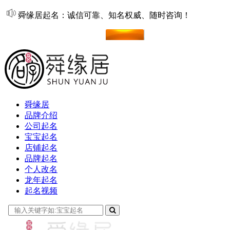
舜缘居起名：诚信可靠、知名权威、随时咨询！
在线起名
舜缘居
品牌介绍
公司起名
宝宝起名
店铺起名
品牌起名
个人改名
龙年起名
起名视频