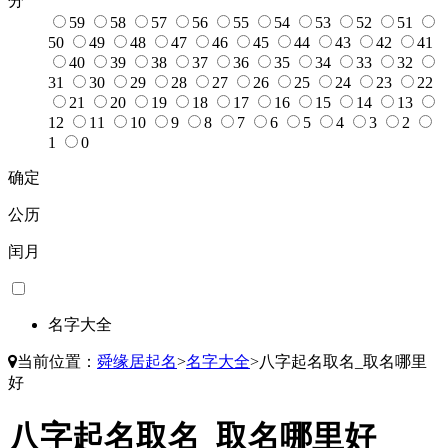
分
59
58
57
56
55
54
53
52
51
50
49
48
47
46
45
44
43
42
41
40
39
38
37
36
35
34
33
32
31
30
29
28
27
26
25
24
23
22
21
20
19
18
17
16
15
14
13
12
11
10
9
8
7
6
5
4
3
2
1
0
确定
公历
闰月
名字大全
当前位置：
舜缘居起名
>
名字大全
>
八字起名取名_取名哪里
好
八字起名取名_取名哪里好