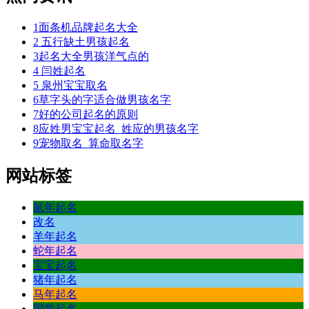
1
面条机品牌起名大全
2
五行缺土男孩起名
3
起名大全男孩洋气点的
4
闫姓起名
5
泉州宝宝取名
6
草字头的字适合做男孩名字
7
好的公司起名的原则
8
应姓男宝宝起名_姓应的男孩名字
9
宠物取名_算命取名字
网站标签
鼠年起名
改名
羊年起名
蛇年起名
宝宝起名
猪年起名
马年起名
国学起名