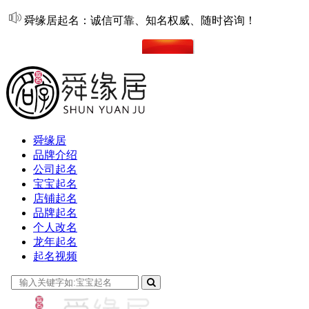
舜缘居起名：诚信可靠、知名权威、随时咨询！
在线起名
舜缘居
品牌介绍
公司起名
宝宝起名
店铺起名
品牌起名
个人改名
龙年起名
起名视频