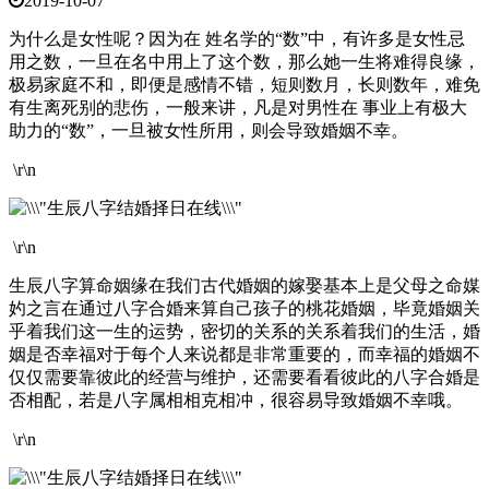
2019-10-07
为什么是女性呢？因为在 姓名学的“数”中，有许多是女性忌
用之数，一旦在名中用上了这个数，那么她一生将难得良缘，
极易家庭不和，即便是感情不错，短则数月，长则数年，难免
有生离死别的悲伤，一般来讲，凡是对男性在 事业上有极大
助力的“数”，一旦被女性所用，则会导致婚姻不幸。
\r\n
\r\n
生辰八字算命姻缘在我们古代婚姻的嫁娶基本上是父母之命媒
妁之言在通过八字合婚来算自己孩子的桃花婚姻，毕竟婚姻关
乎着我们这一生的运势，密切的关系的关系着我们的生活，婚
姻是否幸福对于每个人来说都是非常重要的，而幸福的婚姻不
仅仅需要靠彼此的经营与维护，还需要看看彼此的八字合婚是
否相配，若是八字属相相克相冲，很容易导致婚姻不幸哦。
\r\n