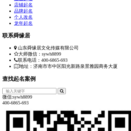
店铺起名
品牌起名
个人改名
龙年起名
联系
舜缘居
山东舜缘居文化传媒有限公司
大师微信：sywh8899
联系电话：400-6865-693
地址：济南市市中区阳光新路泉景雅园商务大厦
查找
起名案例
微信:sywh8899
400-6865-693