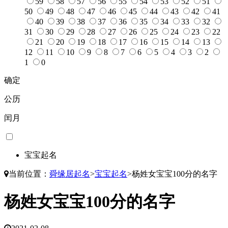
59
58
57
56
55
54
53
52
51
50
49
48
47
46
45
44
43
42
41
40
39
38
37
36
35
34
33
32
31
30
29
28
27
26
25
24
23
22
21
20
19
18
17
16
15
14
13
12
11
10
9
8
7
6
5
4
3
2
1
0
确定
公历
闰月
宝宝起名
当前位置：
舜缘居起名
>
宝宝起名
>
杨姓女宝宝100分的名字
杨姓女宝宝100分的名字