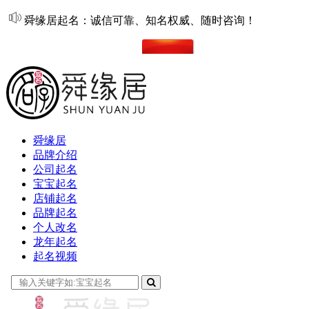
舜缘居起名：诚信可靠、知名权威、随时咨询！
在线起名
舜缘居
品牌介绍
公司起名
宝宝起名
店铺起名
品牌起名
个人改名
龙年起名
起名视频