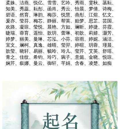
柔姝、洁燕、悦亿、雪雪、艺吟、秀雨、雯秋、菡耘、
知美、秀蕊、耘彤、函肖、秀云、怡晨、梦倩、诗梅、
碧语、然育、琳韵、梅莎、悦慧、燕彤、江煊、忆文、
爰亦、莹芬、梅芯、静丽、帮英、贻梦、思芷、芸国、
欢路、凝琼、莹悦、晨艳、方如、斓昕、婷捷、芬霞、
睫瑞、蓉育、遥怡、歆玥、蕾琳、初歆、莉婧、灏芳、
婷梦、丽美、曼琳、芯泓、小芬、容雨、婷妮、涵洁、
宜文、斓柯、真逸、雄晴、莹羿、婷暄、玥蓉、瑾晨、
歆莹、晓轩、易丽、毓呤、玲儿、莹芹、艾英、舒瑶、
青之、佳纹、希钧、玲巧、琬子、意懿、金晓、悦琼、
娴芹、叙娜、曼云、御轩、芊娟、含春、凌楚、如痴