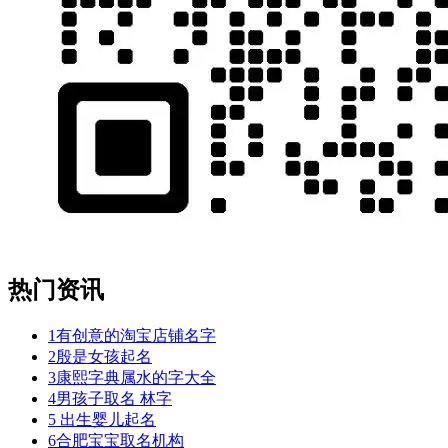
热门资讯
1
有创意的淘宝店铺名字
2
殷是女孩起名
3
康熙字典属水的字大全
4
男孩子取名 林字
5
出生婴儿起名
6
合肥宝宝取名机构