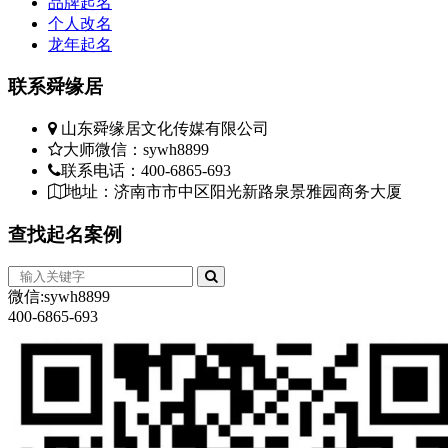
品牌起名
个人改名
龙年起名
联系
舜缘居
山东舜缘居文化传媒有限公司
大师微信：sywh8899
联系电话：400-6865-693
地址：济南市市中区阳光新路泉景雅园商务大厦
查找
起名案例
微信:sywh8899
400-6865-693