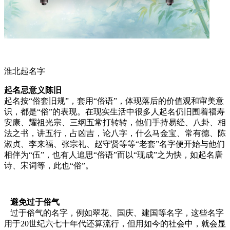
淮北起名字
起名忌意义陈旧
起名按“俗套旧规”，套用“俗语”，体现落后的价值观和审美意
识，都是“俗”的表现。在现实生活中很多人起名仍旧围着福寿
安康、耀祖光宗、三纲五常打转转，他们手持易经、八卦、相
法之书，讲五行，占凶吉，论八字，什么马金宝、常有德、陈
淑贞、李来福、张宗礼、赵守贤等等“老套”名字便开始与他们
相伴为“伍”，也有人追思“俗语”而以“现成”之为快，如起名唐
诗、宋词等，此也“俗”。
避免过于俗气
过于俗气的名字，例如翠花、国庆、建国等名字，这些名字
用于20世纪六七十年代还算流行，但用如今的社会中，就会显