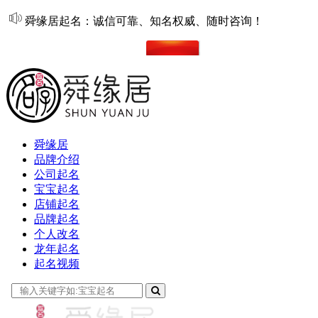
舜缘居起名：诚信可靠、知名权威、随时咨询！
在线起名
舜缘居
品牌介绍
公司起名
宝宝起名
店铺起名
品牌起名
个人改名
龙年起名
起名视频