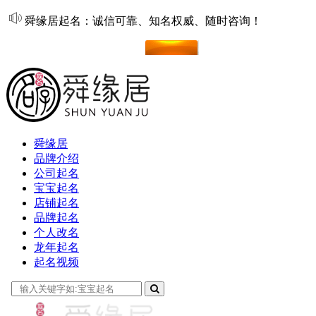
舜缘居起名：诚信可靠、知名权威、随时咨询！
在线起名
舜缘居
品牌介绍
公司起名
宝宝起名
店铺起名
品牌起名
个人改名
龙年起名
起名视频