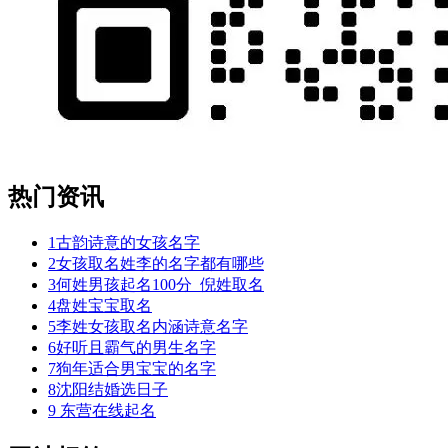
热门资讯
1
古韵诗意的女孩名字
2
女孩取名姓李的名字都有哪些
3
何姓男孩起名100分_倪姓取名
4
盘姓宝宝取名
5
李姓女孩取名内涵诗意名字
6
好听且霸气的男生名字
7
狗年适合男宝宝的名字
8
沈阳结婚选日子
9
东营在线起名