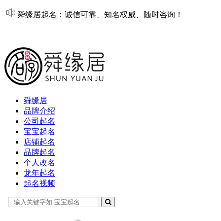
舜缘居起名：诚信可靠、知名权威、随时咨询！
在线起名
舜缘居
品牌介绍
公司起名
宝宝起名
店铺起名
品牌起名
个人改名
龙年起名
起名视频