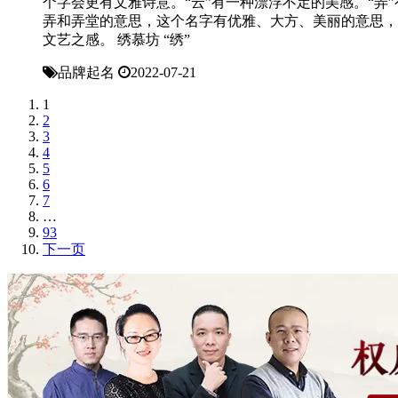
个字会更有文雅诗意。“云”有一种漂浮不定的美感。“弄”
弄和弄堂的意思，这个名字有优雅、大方、美丽的意思，
文艺之感。 绣慕坊 “绣”
品牌起名
2022-07-21
1
2
3
4
5
6
7
…
93
下一页