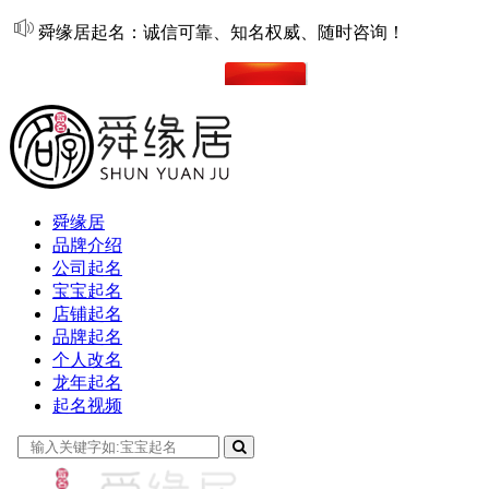
舜缘居起名：诚信可靠、知名权威、随时咨询！
在线起名
舜缘居
品牌介绍
公司起名
宝宝起名
店铺起名
品牌起名
个人改名
龙年起名
起名视频