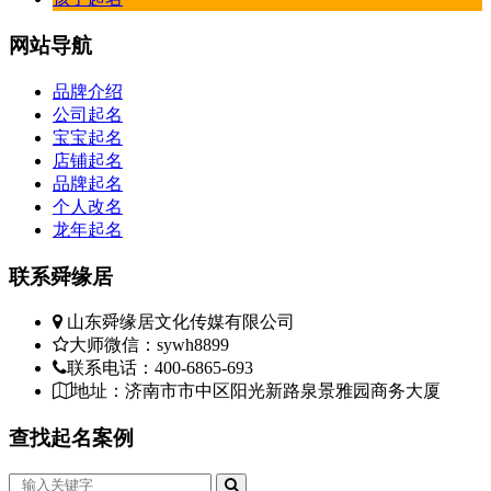
网站
导航
品牌介绍
公司起名
宝宝起名
店铺起名
品牌起名
个人改名
龙年起名
联系
舜缘居
山东舜缘居文化传媒有限公司
大师微信：sywh8899
联系电话：400-6865-693
地址：济南市市中区阳光新路泉景雅园商务大厦
查找
起名案例