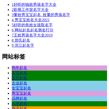
1
好听的钱姓男孩名字大全
2
影视工作室名字大全
3
董姓男宝宝起名_姓董的男孩名字
4
男宝宝姓名大全2021
5
好听的焦姓女孩取名字
6
网站起名起名测名打分
7
王姓男孩名字大全2019
8
曾氏起名
9
洪江起名字
网站标签
狗年起名
宝宝起名
五行起名
企业起名
女宝宝起名
男宝宝起名
品牌起名
八字起名
孩子起名