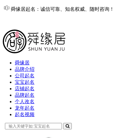
舜缘居起名：诚信可靠、知名权威、随时咨询！
在线起名
舜缘居
品牌介绍
公司起名
宝宝起名
店铺起名
品牌起名
个人改名
龙年起名
起名视频