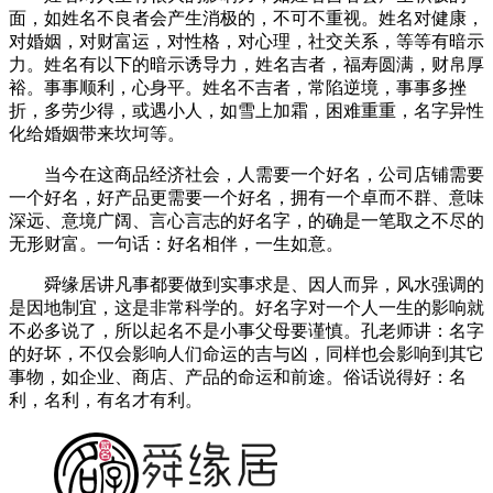
面，如姓名不良者会产生消极的，不可不重视。姓名对健康，
对婚姻，对财富运，对性格，对心理，社交关系，等等有暗示
力。姓名有以下的暗示诱导力，姓名吉者，福寿圆满，财帛厚
裕。事事顺利，心身平。姓名不吉者，常陷逆境，事事多挫
折，多劳少得，或遇小人，如雪上加霜，困难重重，名字异性
化给婚姻带来坎坷等。
当今在这商品经济社会，人需要一个好名，公司店铺需要
一个好名，好产品更需要一个好名，拥有一个卓而不群、意味
深远、意境广阔、言心言志的好名字，的确是一笔取之不尽的
无形财富。一句话：好名相伴，一生如意。
舜缘居讲凡事都要做到实事求是、因人而异，风水强调的
是因地制宜，这是非常科学的。好名字对一个人一生的影响就
不必多说了，所以起名不是小事父母要谨慎。孔老师讲：名字
的好坏，不仅会影响人们命运的吉与凶，同样也会影响到其它
事物，如企业、商店、产品的命运和前途。俗话说得好：名
利，名利，有名才有利。