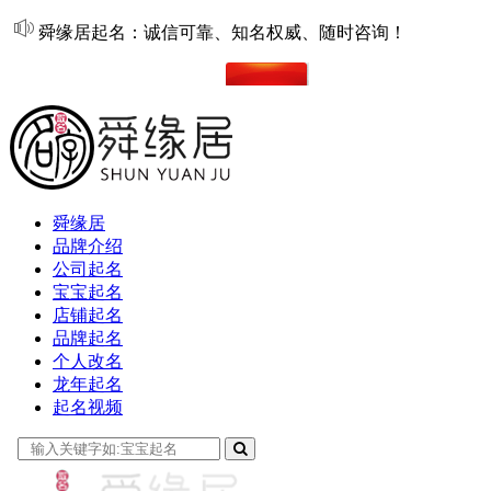
舜缘居起名：诚信可靠、知名权威、随时咨询！
在线起名
舜缘居
品牌介绍
公司起名
宝宝起名
店铺起名
品牌起名
个人改名
龙年起名
起名视频