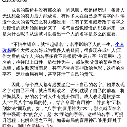
2018-03-09
成名的路途并没有那么的一帆风顺，都是经历过一番常人
无法想象的努力后方能成名。有许多人在自己原有名字的时候
没什么大的名气怎么努力都没用，而有了艺名或者改了名字之
后慢慢的就开始顺畅起来了，名气自然也慢慢的积累起来，这
是为什么呢？从这就可以看出一个人的名字是多么的重要。
“不怕生错命，就怕起错名”，名字影响了人的一生。
个人
改名
哪个大师改名好成为很多人的疑问，很多现在成年人(工
作之后的成年人)的名字多数不是根据“生辰八字”的喜用神起
名的，往往以上口性、韵律性为主， 或依照父母的某种良好
愿望，或依照家谱而起，甚至还带有某些政治色彩，这样的名
字不一定对命局有利，甚至还泄了自己的贵气。
因此，每个成人都有必要鉴定一下自己的名字。如果发现
名字对自己不利，就应果断改名，否则耽误了自己的前程，将
后悔莫及。好的名字对人生有提升作用。成人改名是根据本
人“生辰八字”命局的特点，结合命局“喜用神”，并参考“五格
剖象法”而取的。如，“八字”的喜用神为“木”，那么就应在名
字中强调“木”的含义，起“木”字边的字等。这样的名字，可提
升运程，化解命运之不利。如果命局的喜用神己够用(即处于
旺象)，则以命局特点起名。