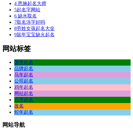
4
恩施起名大师
5
起名字网站
6
缺水取名
7
取名泺字好吗
8
劳姓女孩起名大全
9
鼠年宝宝缺火起名
网站标签
国学起名
品牌起名
马年起名
公司起名
鸡年起名
网站起名
八字起名
改名
蛇年起名
网站
导航