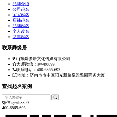
品牌介绍
公司起名
宝宝起名
店铺起名
品牌起名
个人改名
龙年起名
联系
舜缘居
山东舜缘居文化传媒有限公司
大师微信：sywh8899
联系电话：400-6865-693
地址：济南市市中区阳光新路泉景雅园商务大厦
查找
起名案例
微信:sywh8899
400-6865-693