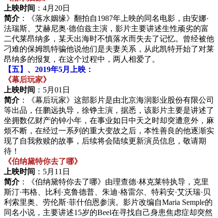
上映时间
：4月20日
简介
：《落水姻缘》翻拍自1987年上映的同名电影，由安娜·
法瑞斯、艾赫尼奥·德伯兹主演，影片主要讲述生性顽劣的富
二代莱昂纳多，某天出海时不慎落水而失去了记忆。曾经被他
刁难的保姆凯特骗他说他们是夫妻关系，从此凯特开始了对莱
昂纳多的报复，在这个过程中，两人相爱了。
【五】、2019年5月上映：
《幕后玩家》
上映时间
：5月01日
简介
：《幕后玩家》这部影片是由北京海润影业股份有限公司
等出品，任鹏远执导，徐铮主演，据悉，该影片主要是讲述了
坐拥数亿财产的钟小年，在事业如日中天之时却突遭意外，麻
烦不断，在经过一系列的重大变故之后，本性善良的他逐渐实
现了自我救赎的故事，后续将会陆续更新演员信息，敬请期
待！
《伯纳黛特你去了哪》
上映时间
：5月11日
简介
：《伯纳黛特你去了哪》由理查德·林克莱特执导，克里
斯汀·韦格、比利·克鲁德普、朱迪·格雷尔、特莉安·艾沃瑞·贝
利索里奥、劳伦斯·菲什伯恩参演。影片改编自Maria Semple的
同名小说，主要讲述15岁的Beel在寻找自己身患焦虑症却突然