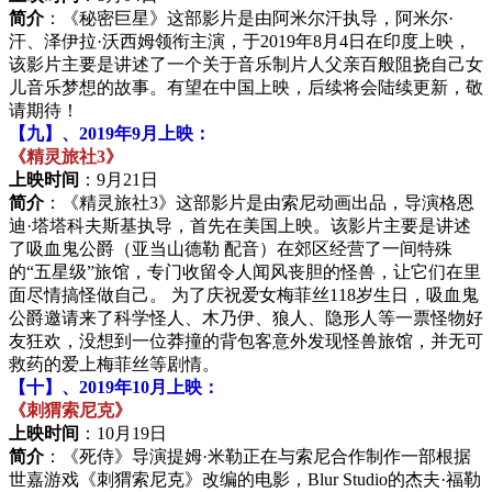
简介
：《秘密巨星》这部影片是由阿米尔汗执导，阿米尔·
汗、泽伊拉·沃西姆领衔主演，于2019年8月4日在印度上映，
该影片主要是讲述了一个关于音乐制片人父亲百般阻挠自己女
儿音乐梦想的故事。有望在中国上映，后续将会陆续更新，敬
请期待！
【九】、2019年9月上映：
《精灵旅社3》
上映时间
：9月21日
简介
：《精灵旅社3》这部影片是由索尼动画出品，导演格恩
迪·塔塔科夫斯基执导，首先在美国上映。该影片主要是讲述
了吸血鬼公爵（亚当山德勒 配音）在郊区经营了一间特殊
的“五星级”旅馆，专门收留令人闻风丧胆的怪兽，让它们在里
面尽情搞怪做自己。 为了庆祝爱女梅菲丝118岁生日，吸血鬼
公爵邀请来了科学怪人、木乃伊、狼人、隐形人等一票怪物好
友狂欢，没想到一位莽撞的背包客意外发现怪兽旅馆，并无可
救药的爱上梅菲丝等剧情。
【十】、2019年10月上映：
《刺猬索尼克》
上映时间
：10月19日
简介
：《死侍》导演提姆·米勒正在与索尼合作制作一部根据
世嘉游戏《刺猬索尼克》改编的电影，Blur Studio的杰夫·福勒