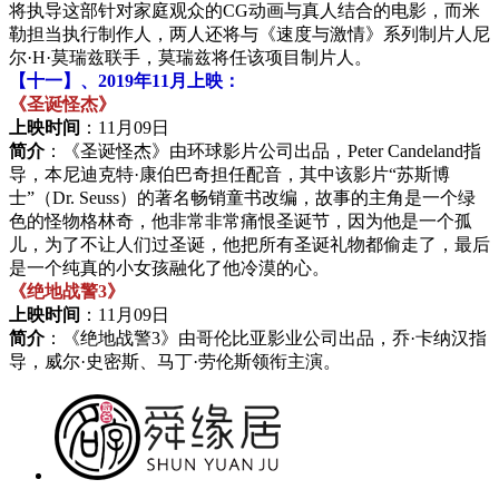
将执导这部针对家庭观众的CG动画与真人结合的电影，而米
勒担当执行制作人，两人还将与《速度与激情》系列制片人尼
尔·H·莫瑞兹联手，莫瑞兹将任该项目制片人。
【十一】、2019年11月上映：
《圣诞怪杰》
上映时间
：11月09日
简介
：《圣诞怪杰》由环球影片公司出品，Peter Candeland指
导，本尼迪克特·康伯巴奇担任配音，其中该影片“苏斯博
士”（Dr. Seuss）的著名畅销童书改编，故事的主角是一个绿
色的怪物格林奇，他非常非常痛恨圣诞节，因为他是一个孤
儿，为了不让人们过圣诞，他把所有圣诞礼物都偷走了，最后
是一个纯真的小女孩融化了他冷漠的心。
《绝地战警3》
上映时间
：11月09日
简介
：《绝地战警3》由哥伦比亚影业公司出品，乔·卡纳汉指
导，威尔·史密斯、马丁·劳伦斯领衔主演。