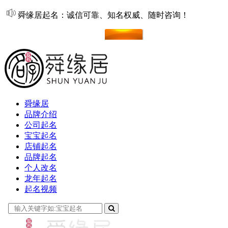
舜缘居起名：诚信可靠、知名权威、随时咨询！
在线起名
舜缘居
品牌介绍
公司起名
宝宝起名
店铺起名
品牌起名
个人改名
龙年起名
起名视频