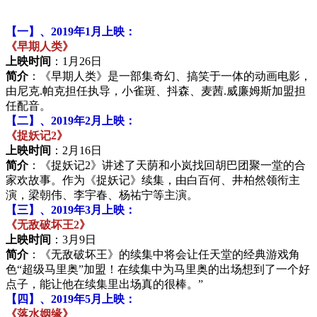
【一】、2019年1月上映：
《早期人类》
上映时间
：1月26日
简介
：《早期人类》是一部集奇幻、搞笑于一体的动画电影，
由尼克.帕克担任执导，小雀斑、抖森、麦茜.威廉姆斯加盟担
任配音。
【二】、2019年2月上映：
《捉妖记2》
上映时间
：2月16日
简介
：《捉妖记2》讲述了天荫和小岚找回胡巴团聚一堂的合
家欢故事。作为《捉妖记》续集，由白百何、井柏然领衔主
演，梁朝伟、李宇春、杨祐宁等主演。
【三】、2019年3月上映：
《无敌破坏王2》
上映时间
：3月9日
简介
：《无敌破坏王》的续集中将会让任天堂的经典游戏角
色“超级马里奥”加盟！在续集中为马里奥的出场想到了一个好
点子，能让他在续集里出场真的很棒。”
【四】、2019年5月上映：
《落水姻缘》