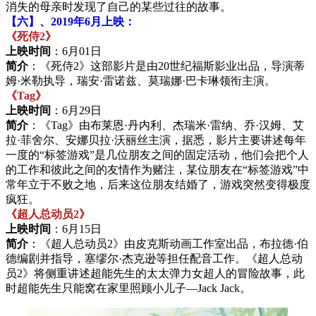
消失的母亲时发现了自己的某些过往的故事。
【六】、2019年6月上映：
《死侍2》
上映时间
：6月01日
简介
：《死侍2》这部影片是由20世纪福斯影业出品，导演蒂
姆·米勒执导，瑞安·雷诺兹、莫瑞娜·巴卡琳领衔主演。
《Tag》
上映时间
：6月29日
简介
：《Tag》由布莱恩·丹内利、杰瑞米·雷纳、乔·汉姆、艾
拉·菲舍尔、安娜贝拉·沃丽丝主演，据悉，影片主要讲述每年
一度的“标签游戏”是几位朋友之间的固定活动，他们会把个人
的工作和彼此之间的友情作为赌注，某位朋友在“标签游戏”中
常年立于不败之地，后来这位朋友结婚了，游戏突然变得极度
疯狂。
《超人总动员2》
上映时间
：6月15日
简介
：《超人总动员2》由皮克斯动画工作室出品，布拉德·伯
德编剧并指导，塞缪尔·杰克逊等担任配音工作。《超人总动
员2》将侧重讲述超能先生的太太弹力女超人的冒险故事，此
时超能先生只能窝在家里照顾小儿子—Jack Jack。