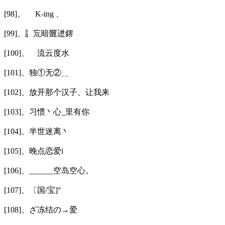
[98]、ゝ K-ing 、
[99]、訁巟暗匴迣鎅
[100]、ゞ流云度水
[101]、独①无②﹎
[102]、放开那个汉子、让我来
[103]、习惯丶心_里有你
[104]、半世迷离丶
[105]、晚点恋爱i
[106]、______空岛空心。
[107]、〔国/宝]°
[108]、ざ冻结の→爱