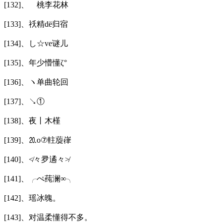
[132]、ゞ桃李花林
[133]、祅精dё归宿
[134]、し☆ve谜儿
[135]、年少懵懂ζ°
[136]、ヽ单曲轮回ゞ
[137]、↘①
[138]、夜丨木槿
[139]、⒛o⑦軴蔙嵂
[140]、≮々夛遹々≯
[141]、╭ぺ莼澜∞╮
[142]、瑶冰魄。
[143]、对温柔懂得不多。