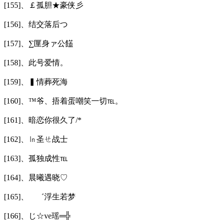
[155]、￡孤胆★豪侠彡
[156]、结交落后つ
[157]、∑匰身ァ公饚
[158]、此号爱情。
[159]、▍情葬死海
[160]、™爷、捂着蛋嘲笑一切℡。
[161]、暗恋你很久了/*
[162]、㏑圣ㄝ战士
[163]、孤独成性℡
[164]、晨曦遇晓♡
[165]、 ゛浮生若梦ゝ
[166]、じ☆ve瑶═╬