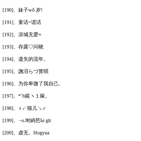
[190]、妹子wǒ 岁!
[191]、童话=谎话
[192]、凉城无爱≈
[193]、存露♡问晓
[194]、遗失的流年。
[195]、譕泪らづ寳呗
[196]、为你卑微了我自己,
[197]、*`b婲ヽ１哚。
[198]、♀↙猫儿↘♂
[199]、··o.埘緔芭Ьi gīr
[200]、虚无。Hogyua