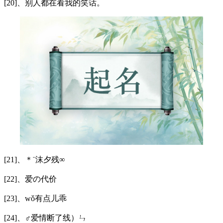
[20]、别人都在看我的笑话。
[21]、＊¨沫夕残∞
[22]、爱の代价
[23]、wǒ有点儿乖
[24]、♂爱情断了线）ㄣ