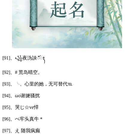
[91]、꧁夜沩詇ꦀꦁꦂꦃ
[92]、# 荒岛晴空。
[93]、╰、心里的她，无可替代℡
[94]、ωo谢撧骚扰
[95]、哭じ☆ve愺
[96]、ぺ牢头真牛＊
[97]、え 随我疯癫