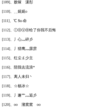
[109]、败镓ゞ潇彤
[110]、﹎婲婲o
[111]、℃ $u-命
[112]、ⓛⓞⓥⓔ给了你我不后悔
[113]、丿心灬碎彡
[114]、丿猎鹰灬霹雳
[115]、红尘￡少主
[116]、陪我去流浪*
[117]、离人未归丶
[118]、☆杨冰☆
[119]、丿邂艹灬逅彡
[120]、oοゞ潴窝窝ゞοo