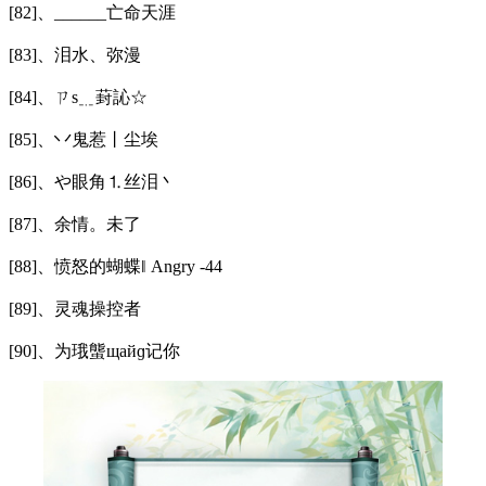
[82]、______亡命天涯
[83]、泪水、弥漫
[84]、ㄗs﹎葑訫☆
[85]、丷鬼惹丨尘埃
[86]、や眼角⒈丝泪丶
[87]、余情。未了
[88]、愤怒的蝴蝶‖ Angry -44
[89]、灵魂操控者ゝ
[90]、为珴螚щайɡ记你