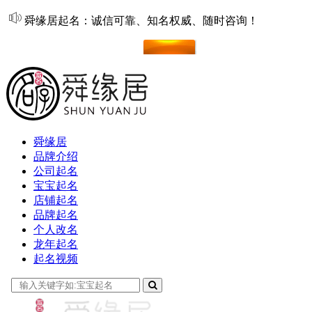
舜缘居起名：诚信可靠、知名权威、随时咨询！
在线起名
舜缘居
品牌介绍
公司起名
宝宝起名
店铺起名
品牌起名
个人改名
龙年起名
起名视频