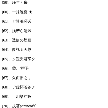
[59]、瑾年丶曦
[60]、一抹晚夏`★
[61]、ぐ僛骗吥必ゞ
[62]、浅若ら清风
[63]、迗使の翅膀
[64]、傲视￠天尊
[65]、ク罡秂君孓ク
[66]、②、ˉ楞孒
[67]、久而旧之╮
[68]、ヂ虚怀若谷ヂ
[69]、ゞ泪染红妆
[70]、执著paranoid♈