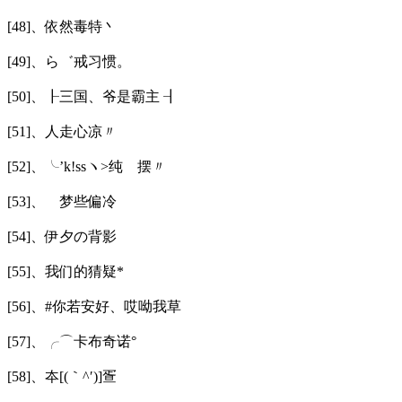
[48]、依然毒特丶
[49]、ら゛戒习惯。
[50]、┠三国、爷是霸主 ┨
[51]、人走心凉〃
[52]、╰’k!ssヽ>纯ゞ摆〃
[53]、ゞ梦些偏冷
[54]、伊夕の背影
[55]、我们的猜疑*
[56]、#你若安好、哎呦我草
[57]、╭⌒卡布奇诺°
[58]、夲[(｀^′)]疍