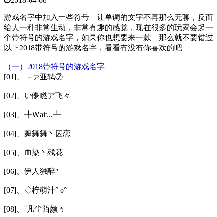
2018-04-08
游戏名字中加入一些符号，让单调的文字不再那么无聊，反而
给人一种非常生动，非常有趣的感觉，现在很多的玩家会起一
个带符号的游戏名字，如果你也想要来一款，那么就不要错过
以下2018带符号的游戏名字，看看有没有你喜欢的吧！
（一）2018带符号的游戏名字
[01]、╭ァ亚轼⑦ゞ
[02]、い儚嘫ア飞々
[03]、╃Ｗait...╃
[04]、舞舞舞丶囚恋
[05]、血染丶残花
[06]、伊人独醉″
[07]、◇柠萌汁° ο°
[08]、¨凡尘陌颜々