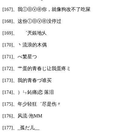
[167]、我ⓛⓞⓥⓔ你，就像狗改不了吃屎
[168]、这份ⓛⓞⓥⓔ没停过
[169]、 ゛兲鋹地乆
[170]、丶流浪的木偶
[171]、べ繁星つ
[172]、艹蛋的青春じ让我蛋疼ミ
[173]、我的青春づ谁买
[174]、）ㄣ鈊痛|恋 落泪
[175]、年少轻狂゛尽是伤〃
[176]、风流·泡MM
[177]、_孤だ儿__