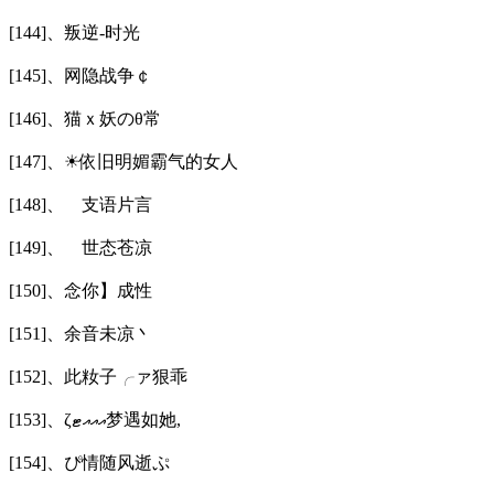
[144]、叛逆-时光
[145]、网隐战争￠
[146]、猫ｘ妖のθ常
[147]、☀依旧明媚霸气的女人
[148]、ゞ支语片言
[149]、ゞ世态苍凉
[150]、念你】成性
[151]、余音未凉丶
[152]、此籹子╭ァ狠乖
[153]、ζއއއޓ梦遇如她,
[154]、ぴ情随风逝ぷ