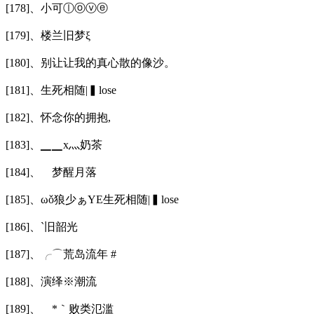
[178]、小可ⓛⓞⓥⓔ
[179]、楼兰旧梦ξ
[180]、别让让我的真心散的像沙。
[181]、生死相随|▍lose
[182]、怀念你的拥抱,
[183]、▁▁x灬奶茶
[184]、ゞ梦醒月落
[185]、ωǒ狼少ぁYE生死相随|▍lose
[186]、ˋ旧韶光
[187]、╭⌒荒岛流年 #
[188]、演绎※潮流
[189]、ゝ*｀败类氾滥