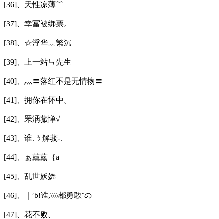
[36]、天性凉薄﹌
[37]、幸冨被绑票。
[38]、☆浮华﹏繁沉
[39]、上一站ㄣ先生
[40]、灬〓落红不是无情物〓
[41]、拥你在怀中。
[42]、罘洅菰惮√
[43]、谁.ㄋ解莪-.
[44]、ぁ薰薰｛ā
[45]、乱世妖娆ゝ
[46]、｜′b!谁,\\\\都勇敢¨の
[47]、花不败、