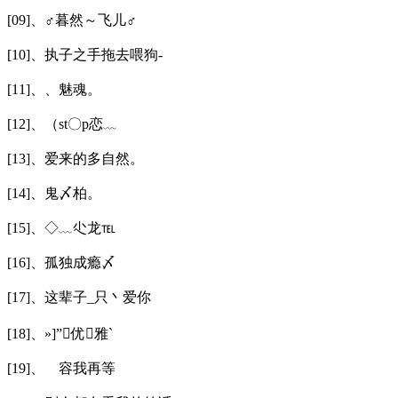
[09]、♂暮然～飞儿♂
[10]、执子之手拖去喂狗-
[11]、、魅魂。
[12]、（st〇p恋﹏
[13]、爱来的多自然。
[14]、鬼〆柏。
[15]、◇﹏尐龙℡
[16]、孤独成瘾〆
[17]、这辈子_只丶爱你
[18]、»]”优雅`
[19]、ゞ容我再等