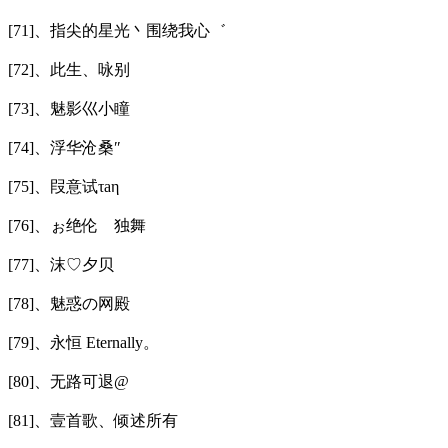
[71]、指尖的星光丶围绕我心゛
[72]、此生、咏别
[73]、魅影巛小瞳
[74]、浮华沧桑″
[75]、叚意试τаη
[76]、ぉ绝伦ゞ独舞
[77]、沫♡夕贝
[78]、魅惑の网殿
[79]、永恒 Eternally。
[80]、无路可退@
[81]、壹首歌、倾述所有