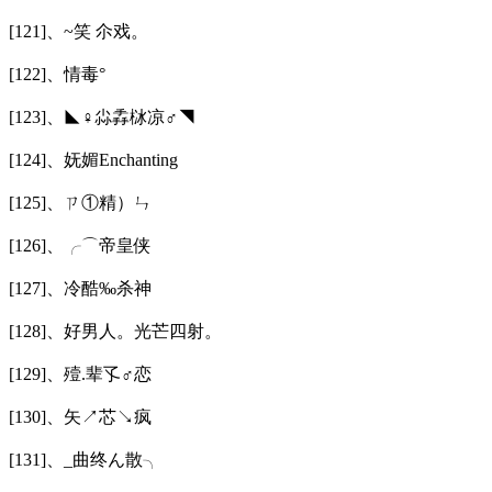
[121]、~笑 尒戏。
[122]、情毒°
[123]、◣♀尛掱栤凉♂◥
[124]、妩媚Enchanting
[125]、ㄗ①精）ㄣ
[126]、╭⌒帝皇侠
[127]、冷酷‰杀神
[128]、好男人。光芒四射。
[129]、殪.辈孓♂恋
[130]、矢↗芯↘疯
[131]、_曲终ん散╮