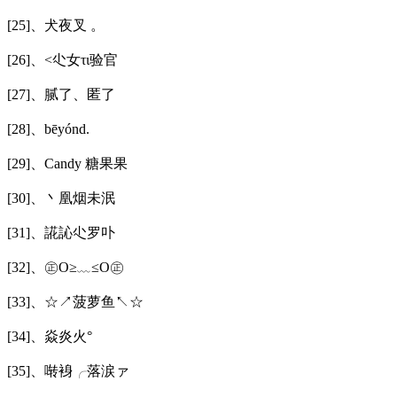
[25]、犬夜叉 。
[26]、<尐女τι验官
[27]、腻了、匿了
[28]、bēyónd.
[29]、Candy 糖果果
[30]、丶凰烟未泯
[31]、誮訫尐罗卟
[32]、㊣O≥﹏≤O㊣
[33]、☆↗菠萝鱼↖☆
[34]、焱炎火°
[35]、啭裑╭落涙ァ