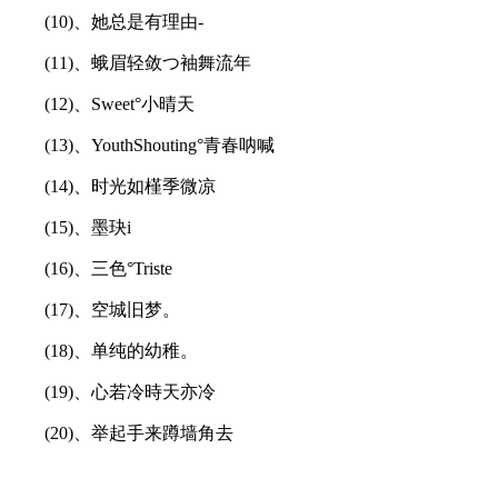
(10)、她总是有理由-
(11)、蛾眉轻敛つ袖舞流年
(12)、Sweet°小晴天
(13)、YouthShouting°青春呐喊
(14)、时光如槿季微凉
(15)、墨玦i
(16)、三色°Triste
(17)、空城旧梦。
(18)、单纯的幼稚。
(19)、心若冷時天亦冷
(20)、举起手来蹲墙角去