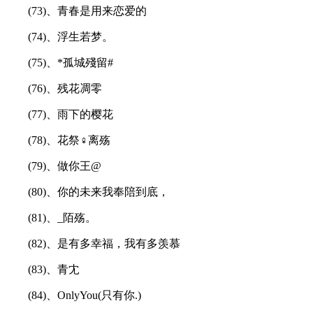
(73)、青春是用来恋爱的
(74)、浮生若梦。
(75)、*孤城殘留#
(76)、残花凋零
(77)、雨下的樱花
(78)、花祭♀离殇
(79)、做你王@
(80)、你的未来我奉陪到底，
(81)、_陌殇。
(82)、是有多幸福，我有多羡慕
(83)、青冘
(84)、OnlyYou(只有你.)