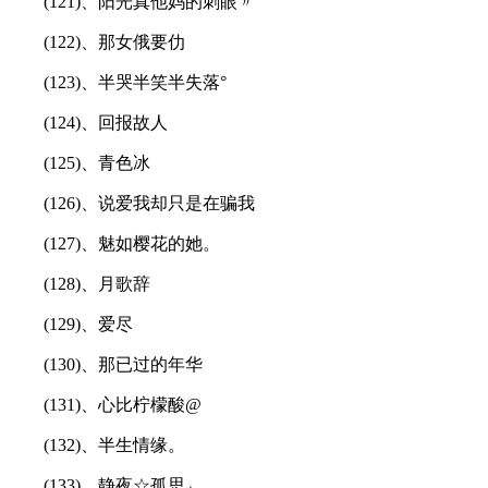
(121)、阳光真他妈的刺眼〃
(122)、那女俄要仂
(123)、半哭半笑半失落°
(124)、回报故人
(125)、青色冰
(126)、说爱我却只是在骗我
(127)、魅如樱花的她。
(128)、月歌辞
(129)、爱尽
(130)、那已过的年华
(131)、心比柠檬酸@
(132)、半生情缘。
(133)、静夜☆孤思←