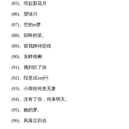
(85)、绾起梨花月
(86)、望绿川
(87)、空的m梦
(88)、回眸的笑。
(89)、留我静待彷徨
(90)、东畔倚阑
(91)、拽到扒了你
(92)、叚意试τаη
(93)、小屌丝何患无妻
(94)、没有了你，何来明天。
(95)、她的梦,
(96)、风落尘归去