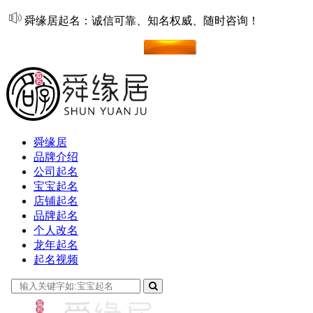
舜缘居起名：诚信可靠、知名权威、随时咨询！
在线起名
舜缘居
品牌介绍
公司起名
宝宝起名
店铺起名
品牌起名
个人改名
龙年起名
起名视频