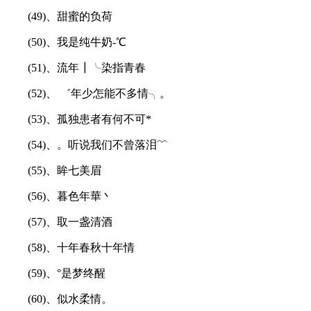
(49)、甜蜜的负荷
(50)、我是纯牛奶-℃
(51)、流年┃╰染指青春
(52)、 ゛年少怎能不多情╮。
(53)、孤独患者有何不可*
(54)、。听说我们不曾落泪﹌
(55)、眸七美眉
(56)、暮色年華丶
(57)、取一盏清酒
(58)、十年春秋十年情
(59)、°是梦终醒
(60)、似水柔情。