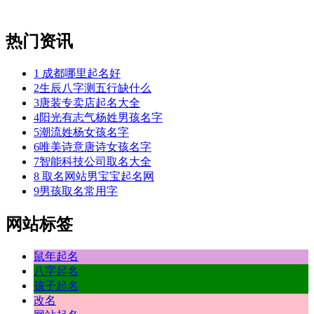
热门资讯
1
成都哪里起名好
2
生辰八字测五行缺什么
3
唐装专卖店起名大全
4
阳光有志气杨姓男孩名字
5
潮流姓杨女孩名字
6
唯美诗意唐诗女孩名字
7
智能科技公司取名大全
8
取名网站男宝宝起名网
9
男孩取名常用字
网站标签
鼠年起名
八字起名
孩子起名
改名