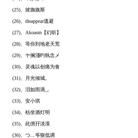
(25)、彼旟旐斯
(26)、disappear逃避
(27)、Akoasm【幻听】
(28)、等你到地老天荒
(29)、ヤ搁淺旳執念メ
(30)、灵魂以创痛为食
(31)、月光倾城。
(32)、泪如雨滴_,
(33)、安小琪
(34)、枯坐酒灯明
(35)、此侽孖淡漠
(36)、つ﹏爷狠低调