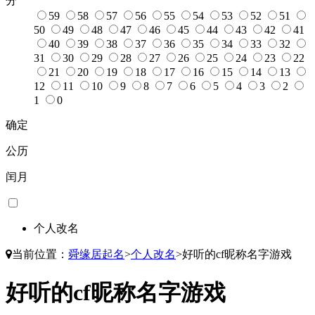
分
59
58
57
56
55
54
53
52
51
50
49
48
47
46
45
44
43
42
41
40
39
38
37
36
35
34
33
32
31
30
29
28
27
26
25
24
23
22
21
20
19
18
17
16
15
14
13
12
11
10
9
8
7
6
5
4
3
2
1
0
确定
公历
闰月
个人改名
当前位置：
舜缘居起名
>
个人改名
>
好听的cf昵称名字游戏
好听的cf昵称名字游戏