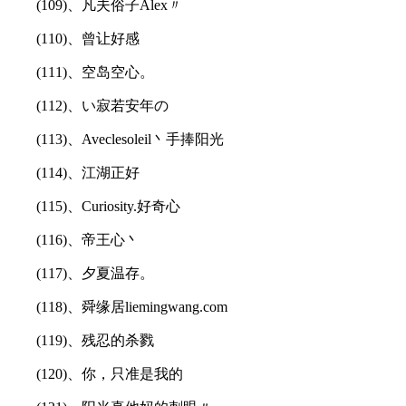
(109)、凡夫俗子Alex〃
(110)、曾让好感
(111)、空岛空心。
(112)、い寂若安年の
(113)、Aveclesoleil丶手捧阳光
(114)、江湖正好
(115)、Curiosity.好奇心
(116)、帝王心丶
(117)、夕夏温存。
(118)、舜缘居liemingwang.com
(119)、残忍的杀戮
(120)、你，只准是我的