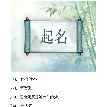
(21)、永9传话亽
(22)、黑玫瑰。
(23)、荒淫无度是她一生的梦。
(24)、-离人梦,