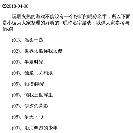
2018-04-08
玩最火热的游戏不能没有一个好听的昵称名字，所以下面
是小编为大家整理的好听的cf昵称名字游戏，以供大家参考与
借鉴!
(01)、温柔一盏
(02)、世界太假你我太傻
(03)、半夏时光。
(04)、独坐⒈旁旳涐
(05)、触摸ι陽光
(06)、倾我三世浮生
(07)、伊夕の背影
(08)、争天下づ
(09)、沿海奔跑的少年。