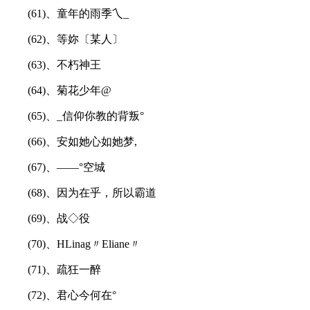
(61)、童年的雨季乀_
(62)、等妳〔某人〕
(63)、不朽神王
(64)、菊花少年@
(65)、_信仰你教的背叛°
(66)、安如她心如她梦,
(67)、——°空城
(68)、因为在乎，所以霸道
(69)、战◇役
(70)、HLinag〃Eliane〃
(71)、疏狂一醉
(72)、君心今何在°