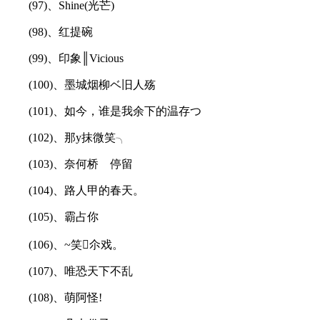
(97)、Shine(光芒)
(98)、红提碗
(99)、印象║Vicious
(100)、墨城烟柳ベ旧人殇
(101)、如今，谁是我余下的温存つ
(102)、那y抹微笑╮
(103)、奈何桥ゝ停留
(104)、路人甲的春天。
(105)、霸占你
(106)、~笑尒戏。
(107)、唯恐天下不乱
(108)、萌阿怪!