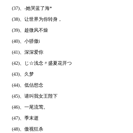
(37)、-她哭蓝了海*
(38)、让世界为你转身，
(39)、趁微风不燥
(40)、小骄傲i
(41)、深深爱你
(42)、じ☆浅念〃盛夏花开つ
(43)、久梦
(44)、低估想念
(45)、请叫我女王陛下
(46)、一尾流莺。
(47)、季末逝
(48)、傲视狂杀