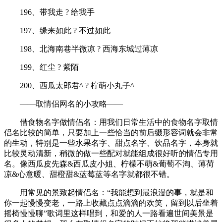
196、带我走 ? 给我手
197、缘来如此 ? 不过如此
198、北海南巷半微凉 ? 西海东城过薄凉
199、红尘 ? 紫陌
200、西瓜太郎君^ ? 柠萌小丸子^
——取情侣网名的小攻略——
借食物名字做情侣名：用我们日常生活中的食物名字取情
侣名比较的简单，只要加上一些恰当的前后缀形容词就会非常
的生动，特别是一些水果名字、甜点名字、饮品名字，本身就
比较灵动清新，稍微的做一些配对就能组成很好听的情侣专用
名。像西瓜皮先森&西瓜皮小姐、柠檬不萌&葡萄不淘、薄荷
凉&心意暖、甜橙甜&蓝莓蓝等名字就都很不错。
用常见的景致起情侣名：“我能想到最浪漫的事，就是和
你一起慢慢变老，一路上收藏点点滴滴的欢笑，留到以后坐着
摇椅慢慢聊”歌词里这样唱到，和爱的人一路看遍世间美景是