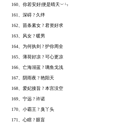
160、你若安好|便是晴天︶ㄣ
161、深碍 ? 久绊
162、苗条素女 ? 君资好求
163、风女 ? 暖男
164、为何执剑 ? 护你周全
165、薄荷好凉 ? 可心更凉
166、亡海溺蓝 ? 璃鱼戈浅
167、阴雨夜 ? 艳阳天
168、爱妃接旨 ? 本宫没空
169、宁远 ? 许诺
170、小霸王 ? 臭丫头
171、心瞎 ? 眼盲