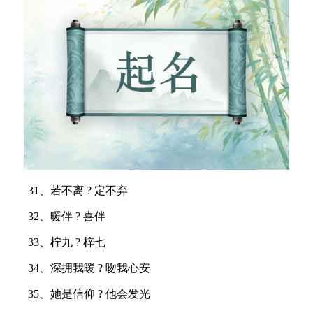
31、若不离 ? 定不弃
32、暖伴 ? 喜伴
33、柠九 ? 梓七
34、深拥我暖 ? 吻我心安
35、她是信仰 ? 他会发光