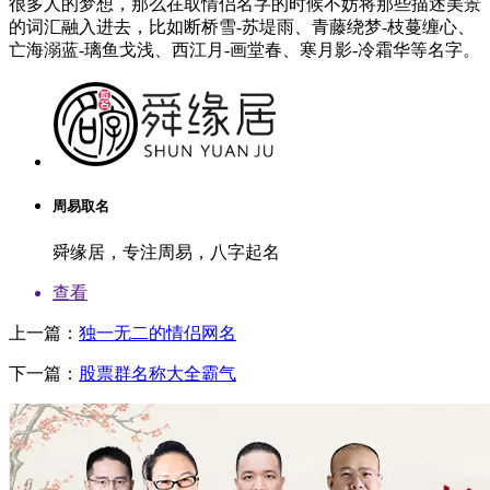
很多人的梦想，那么在取情侣名字的时候不妨将那些描述美景
的词汇融入进去，比如断桥雪-苏堤雨、青藤绕梦-枝蔓缠心、
亡海溺蓝-璃鱼戈浅、西江月-画堂春、寒月影-冷霜华等名字。
周易取名
舜缘居，专注周易，八字起名
查看
上一篇：
独一无二的情侣网名
下一篇：
股票群名称大全霸气