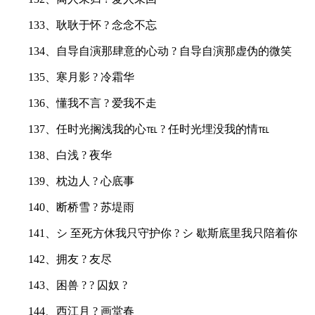
133、耿耿于怀 ? 念念不忘
134、自导自演那肆意的心动 ? 自导自演那虚伪的微笑
135、寒月影 ? 冷霜华
136、懂我不言 ? 爱我不走
137、任时光搁浅我的心℡ ? 任时光埋没我的情℡
138、白浅 ? 夜华
139、枕边人 ? 心底事
140、断桥雪 ? 苏堤雨
141、シ 至死方休我只守护你 ? シ 歇斯底里我只陪着你
142、拥友 ? 友尽
143、困兽 ? ? 囚奴 ?
144、西江月 ? 画堂春