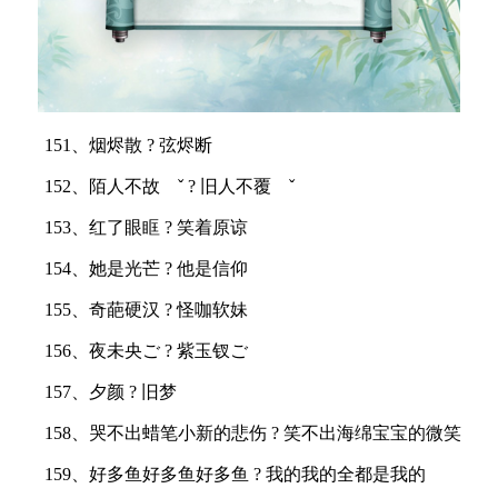
151、烟烬散 ? 弦烬断
152、陌人不故 ˇ ? 旧人不覆 ˇ
153、红了眼眶 ? 笑着原谅
154、她是光芒 ? 他是信仰
155、奇葩硬汉 ? 怪咖软妹
156、夜未央ご ? 紫玉钗ご
157、夕颜 ? 旧梦
158、哭不出蜡笔小新的悲伤 ? 笑不出海绵宝宝的微笑
159、好多鱼好多鱼好多鱼 ? 我的我的全都是我的