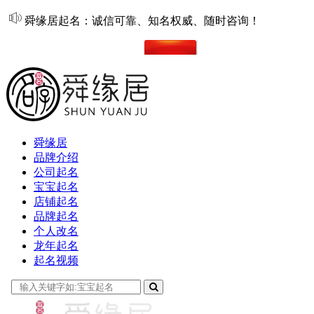
舜缘居起名：诚信可靠、知名权威、随时咨询！
在线起名
舜缘居
品牌介绍
公司起名
宝宝起名
店铺起名
品牌起名
个人改名
龙年起名
起名视频