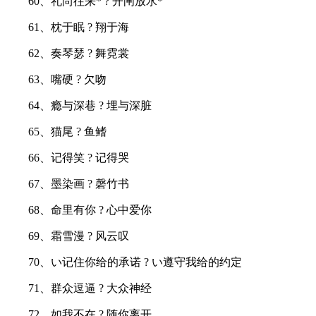
60、礼尚往来* ? 开闸放水*
61、枕于眠 ? 翔于海
62、奏琴瑟 ? 舞霓裳
63、嘴硬 ? 欠吻
64、瘾与深巷 ? 埋与深脏
65、猫尾 ? 鱼鳍
66、记得笑 ? 记得哭
67、墨染画 ? 磬竹书
68、命里有你 ? 心中爱你
69、霜雪漫 ? 风云叹
70、い记住你给的承诺 ? い遵守我给的约定
71、群众逗逼 ? 大众神经
72、如我不在 ? 随你离开