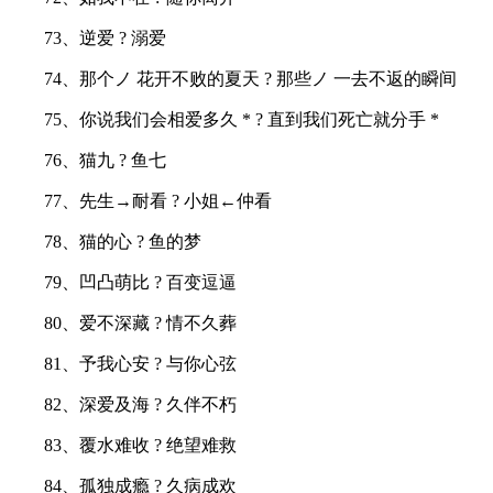
73、逆爱 ? 溺爱
74、那个ノ 花开不败的夏天 ? 那些ノ 一去不返的瞬间
75、你说我们会相爱多久 * ? 直到我们死亡就分手 *
76、猫九 ? 鱼七
77、先生→耐看 ? 小姐←仲看
78、猫的心 ? 鱼的梦
79、凹凸萌比 ? 百变逗逼
80、爱不深藏 ? 情不久葬
81、予我心安 ? 与你心弦
82、深爱及海 ? 久伴不朽
83、覆水难收 ? 绝望难救
84、孤独成瘾 ? 久病成欢