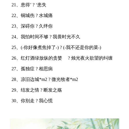
21、患得’ ? ‘患失
22、铜城伤 ? 水城痛
23、深碍你 ? 久绊你
24、我怕时间不够 ? 我畏时光不久
25、(-你好像煮焦掉了-) ? (-我不还是你的菜-)
26、红灯酒绿放纵的贪婪ゝ ? 烛光夜火欲望的纠缠ゝ
27、孤独症 ? 相思病
28、凉旧边城*m2 ? 微光牧者*m2
29、结发之情 ? 断发之殇
30、你别走 ? 我心慌