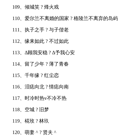
109、倾城笑 ? 烽火戏
110、爱尔兰不离婚的国家 ? 格陵兰不离弃的岛屿
111、执子之手 ? 与子偕老
112、缘来如此 ? 不过如此
113、Δ顾我安稳 ? Δ予我心安
114、留了少年 ? 薄了青春
115、千年缘 ? 红尘恋
116、泪痣向北 ? 情痣向南
117、时冷时热v不冷不热
118、空城 ? 旧梦
119、椛玫 ? 林玖
120、萌妻 ^ ? 贤夫 ^