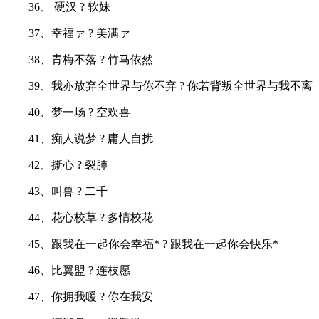
36、 硬汉 ? 软妹
37、幸福ァ ? 美满ァ
38、青梅不落 ? 竹马依然
39、我亦放弃全世界与你不弃 ? 你若背叛全世界与我不离
40、梦一场 ? 空欢喜
41、痴人说梦 ? 庸人自扰
42、撕心 ? 裂肺
43、叫兽 ? 二千
44、花心校草 ? 多情校花
45、跟我在一起你会幸福* ? 跟我在一起你会快乐*
46、比翼盟 ? 连枝愿
47、你拥我暖 ? 你在我安