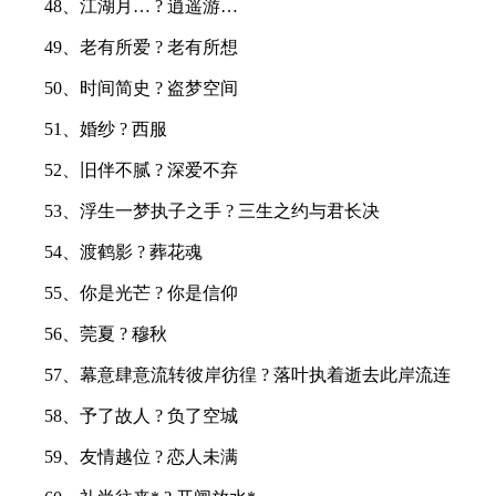
48、江湖月… ? 逍遥游…
49、老有所爱 ? 老有所想
50、时间简史 ? 盗梦空间
51、婚纱 ? 西服
52、旧伴不腻 ? 深爱不弃
53、浮生一梦执子之手 ? 三生之约与君长决
54、渡鹤影 ? 葬花魂
55、你是光芒 ? 你是信仰
56、莞夏 ? 穆秋
57、幕意肆意流转彼岸彷徨 ? 落叶执着逝去此岸流连
58、予了故人 ? 负了空城
59、友情越位 ? 恋人未满