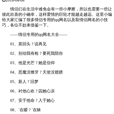
2018-04-08
情侣们在生活中难免会有一些小摩擦，所以也需要一些让
彼此欣喜的小确幸，这样爱情的巨轮才能越走越远。这里小编
给大家汇编了很多情侣专用的qq网名以及取情侣网名的小技
巧，各位不妨来借鉴一下。
——情侣专用的qq网名大全——
01、莫回头 ? 说再见
02、别动我有枪 ? 要死我陪你
03、他是光芒 ? 她是信仰
04、恶魔没獠牙 ? 天使没翅膀
05、新人 ? 旧梦
06、衬他心欢 ? 囚她心凉
07、安于他命 ? 入于她心
08、`在暧 ? `在昧