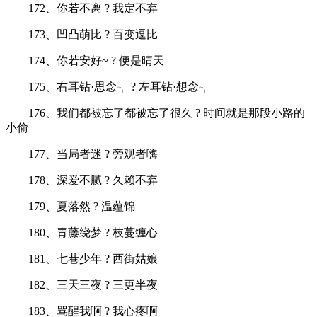
172、你若不离 ? 我定不弃
173、凹凸萌比 ? 百变逗比
174、你若安好~ ? 便是晴天
175、右耳钻·思念╮ ? 左耳钻·想念╮
176、我们都被忘了都被忘了很久 ? 时间就是那段小路的
小偷
177、当局者迷 ? 旁观者嗨
178、深爱不腻 ? 久赖不弃
179、夏落然 ? 温蕴锦
180、青藤绕梦 ? 枝蔓缠心
181、七巷少年 ? 西街姑娘
182、三天三夜 ? 三更半夜
183、骂醒我啊 ? 我心疼啊