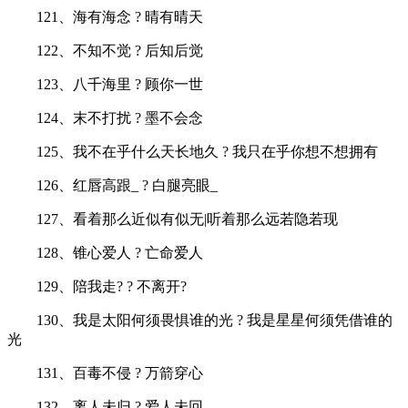
121、海有海念 ? 晴有晴天
122、不知不觉 ? 后知后觉
123、八千海里 ? 顾你一世
124、末不打扰 ? 墨不会念
125、我不在乎什么天长地久 ? 我只在乎你想不想拥有
126、红唇高跟_ ? 白腿亮眼_
127、看着那么近似有似无|听着那么远若隐若现
128、锥心爱人 ? 亡命爱人
129、陪我走? ? 不离开?
130、我是太阳何须畏惧谁的光 ? 我是星星何须凭借谁的
光
131、百毒不侵 ? 万箭穿心
132、离人未归 ? 爱人未回