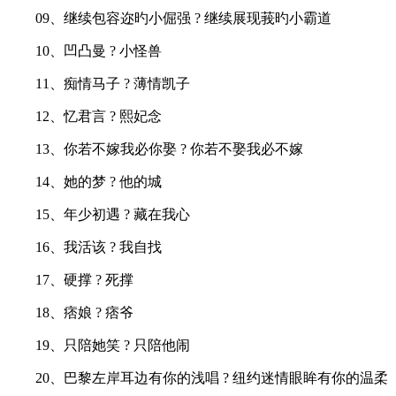
09、继续包容迩旳小倔强 ? 继续展现莪旳小霸道
10、凹凸曼 ? 小怪兽
11、痴情马子 ? 薄情凯子
12、忆君言 ? 熙妃念
13、你若不嫁我必你娶 ? 你若不娶我必不嫁
14、她的梦 ? 他的城
15、年少初遇 ? 藏在我心
16、我活该 ? 我自找
17、硬撑 ? 死撑
18、痞娘 ? 痞爷
19、只陪她笑 ? 只陪他闹
20、巴黎左岸耳边有你的浅唱 ? 纽约迷情眼眸有你的温柔