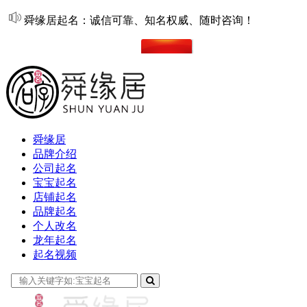
舜缘居起名：诚信可靠、知名权威、随时咨询！
在线起名
舜缘居
品牌介绍
公司起名
宝宝起名
店铺起名
品牌起名
个人改名
龙年起名
起名视频