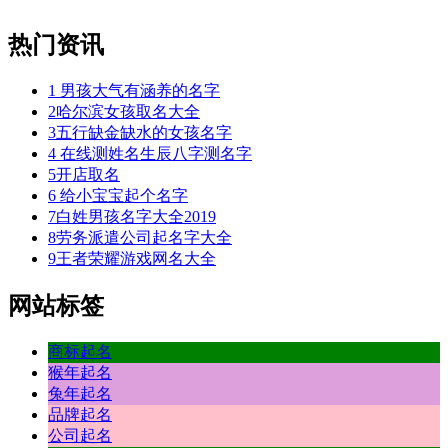
热门资讯
1
男孩大气有涵养的名字
2
哈尔滨女孩取名大全
3
五行缺金缺水的女孩名字
4
在线测姓名生辰八字测名字
5
开店取名
6
给小宝宝起个名字
7
白姓男孩名字大全2019
8
劳务派遣公司起名字大全
9
王者荣耀游戏网名大全
网站标签
商标起名
猴年起名
兔年起名
品牌起名
公司起名