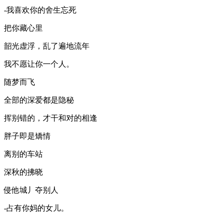
-我喜欢你的舍生忘死
把你藏心里
韶光虚浮，乱了遍地流年
我不愿让你一个人。
随梦而飞
全部的深爱都是隐秘
挥别错的，才干和对的相逢
胖子即是矯情
离别的车站
深秋的拂晓
侵他城丿夺别人
-占有你妈的女儿。