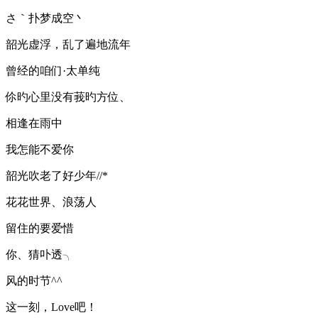
さ｀扑梦成空丶
韶光虚浮，乱了遍地流年
曾经的咱们·太单纯
伱旳心里没有莪旳方位、
相逢在雨中
我怎能不爱你
韶光吹老了好少年//*
花花世界、浪荡人
留住的要爱惜
你、猜卟透╮
风的时节^^
这一刻，Love吧！