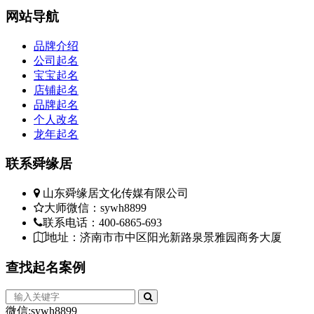
网站
导航
品牌介绍
公司起名
宝宝起名
店铺起名
品牌起名
个人改名
龙年起名
联系
舜缘居
山东舜缘居文化传媒有限公司
大师微信：sywh8899
联系电话：400-6865-693
地址：济南市市中区阳光新路泉景雅园商务大厦
查找
起名案例
微信:sywh8899