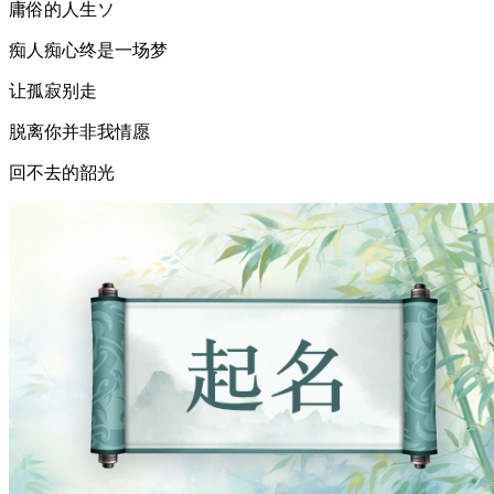
庸俗的人生ソ
痴人痴心终是一场梦
让孤寂别走
脱离你并非我情愿
回不去的韶光