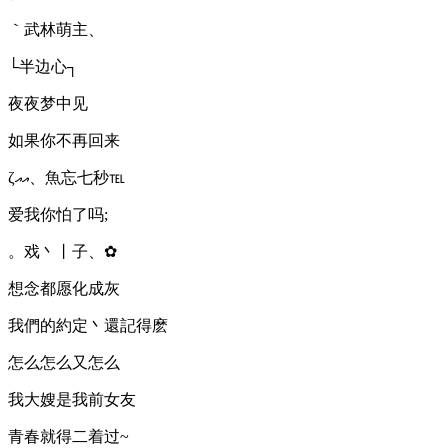
｀武林萌主、
└半边心┐
夜夜梦中见
如果你不再回来
ζއއ、魚忘七秒℡
爱我你怕了吗;
。戏丶丨子、✿
想念都愿化成灰
我們的約定丶還記得麽
怎么怎么又怎么
我大嫂是我前女友
青春就得二着过~