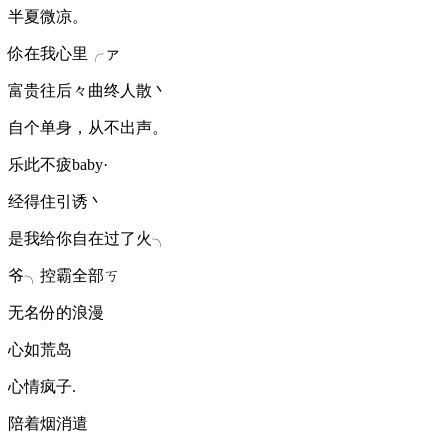
半夏微凉。
伱在我心里╭ァ
富贵往后々曲终人散丶
自个单身，从不出声。
乐此不疲baby·
经得住引诱丶
是我给你自在过了火╮
爷╮控霸全部ㄎ
无名份的浪漫
心如荒岛
心情疯子.
陪着烟消遣