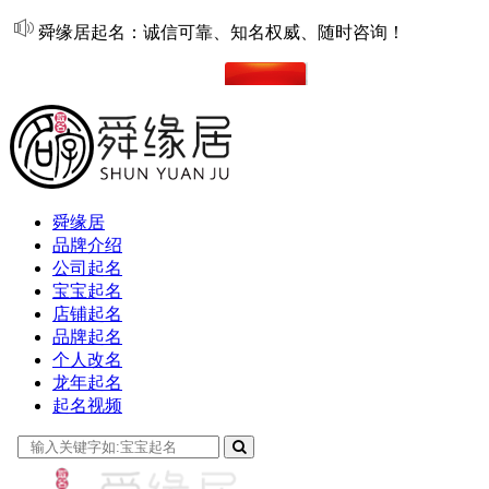
舜缘居起名：诚信可靠、知名权威、随时咨询！
在线起名
舜缘居
品牌介绍
公司起名
宝宝起名
店铺起名
品牌起名
个人改名
龙年起名
起名视频