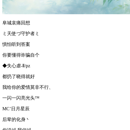
阜城哀痛回想
ミ天使づ守护者ミ
惧怕听到答案
你要懂得诈骗自个
◆失心虐-Ⅱ/pz
都扔了晓得就好
我给你的爱情莫非不行、
一闪一闪亮光头™
MC’日月星辰
后辈的化身丶