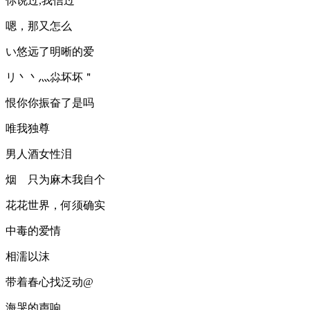
你说过,我信过
嗯，那又怎么
い悠远了明晰的爱
リ丶丶灬尛坏坏＂
恨你你振奋了是吗
唯我独尊
男人酒女性泪
烟ゞ只为麻木我自个
花花世界，何须确实
中毒的爱情
相濡以沫
带着春心找泛动@
海哭的声响