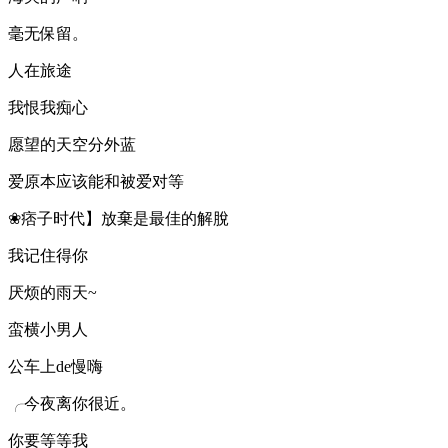
毫无保留。
人在旅途
我恨我痴心
愿望的天空分外蓝
爱原本应该能和被爱对等
❀痞子时代】放棄是最佳的解脫
我记住得你
厌烦的雨天~
蛮横小男人ゞ
公车上de慢嗨
╭今夜离你很近。
你要等等我