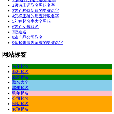
2
唐诗宋词取名男孩名字
3
方姓独特新颖的男孩名字
4
怎样正确的用五行取名字
5
刘姓起名字大全男孩
6
方姓女孩取名
7
取姓名
8
农产品公司取名
9
念起来唇齿留香的男孩名字
网站标签
马年起名
商标起名
品牌起名
取名大全
猪年起名
狗年起名
公司起名
网站起名
女孩起名