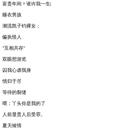
富贵年间〃谁许我一生|
睡衣男孩
潮流凯子钓裸女；
偏执怪人
°互相共存°
双眼想游览
囚我心虐我身
情归于尽
等待的裂缝
喂；丫头你是我的了
人前显贵人后受罪。
夏天倾情