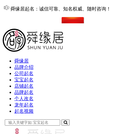
舜缘居起名：诚信可靠、知名权威、随时咨询！
在线起名
舜缘居
品牌介绍
公司起名
宝宝起名
店铺起名
品牌起名
个人改名
龙年起名
起名视频