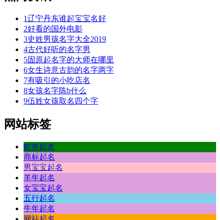
1
辽宁丹东谁起宝宝名好
2
好看的国外电影
3
史姓男孩名字大全2019
4
古代好听的名字男
5
固原起名字的大师在哪里
6
女生诗意古韵的名字两字
7
有吸引的小吃店名
8
女孩名字陈b什么
9
伍姓女孩取名四个字
网站标签
蛇年起名
商标起名
男宝宝起名
羊年起名
女宝宝起名
五行起名
牛年起名
网站起名