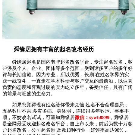
舜缘居拥有丰富的起名改名经历
舜缘居起名是国内老牌起名改名平台，专注起名改名，客
户涉及个人、企业、团体等多个范围，受到诸多客户的多年好
评与长期信赖。因为专业，所以优秀，长期 在姓名学界的实
践一线奋斗，一直走在学术科研与客户交互的最前沿，以认真
负责的态度和客观过硬的实力屹立多年，备受信任，具有广阔
的前景与旺盛的生命力。
如果您觉得现有姓名给你带来烦恼;姓名不合命理喜忌，
五格数理不吉;多灾多病、身体弱，连续很多年败运、事事不
顺，不妨改名试试，可添加舜缘居
微信：sywh8899
，舜缘居
是全网最受欢迎起名改名平台，自上市以来，前后为数十万客
户起名改名，公司起名涉 及数10种行业，好评率高达98%，