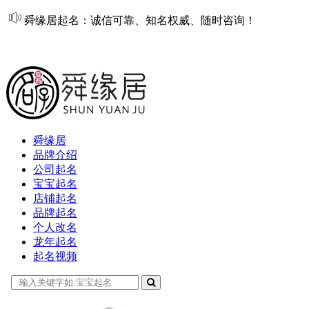
舜缘居起名：诚信可靠、知名权威、随时咨询！
在线起名
舜缘居
品牌介绍
公司起名
宝宝起名
店铺起名
品牌起名
个人改名
龙年起名
起名视频