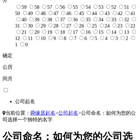
分
59
58
57
56
55
54
53
52
51
50
49
48
47
46
45
44
43
42
41
40
39
38
37
36
35
34
33
32
31
30
29
28
27
26
25
24
23
22
21
20
19
18
17
16
15
14
13
12
11
10
9
8
7
6
5
4
3
2
1
0
确定
公历
闰月
公司起名
当前位置：
舜缘居起名
>
公司起名
>
公司命名：如何为您的公
司选择一个独特的名字
公司命名：如何为您的公司选