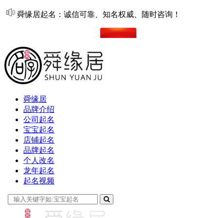
舜缘居起名：诚信可靠、知名权威、随时咨询！
在线起名
舜缘居
品牌介绍
公司起名
宝宝起名
店铺起名
品牌起名
个人改名
龙年起名
起名视频