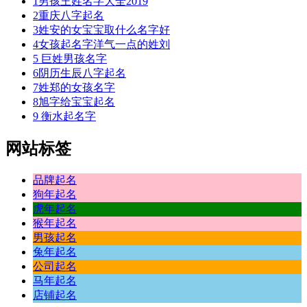
1
男孩王姓名字大全2019
2
重庆八字起名
3
姓安的女宝宝取什么名字好
4
女孩起名字洋气一点的姓刘
5
巨姓男孩名字
6
阴历生辰八字起名
7
姓郑的女孩名字
8
旭字给宝宝起名
9
衡水起名字
网站标签
品牌起名
狗年起名
虎年起名
猴年起名
男孩起名
兔年起名
公司起名
马年起名
店铺起名