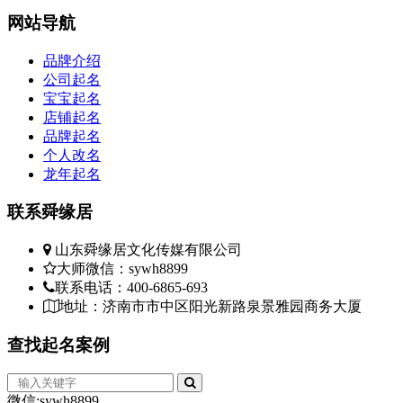
网站
导航
品牌介绍
公司起名
宝宝起名
店铺起名
品牌起名
个人改名
龙年起名
联系
舜缘居
山东舜缘居文化传媒有限公司
大师微信：sywh8899
联系电话：400-6865-693
地址：济南市市中区阳光新路泉景雅园商务大厦
查找
起名案例
微信:sywh8899