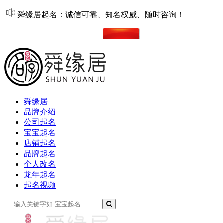
舜缘居起名：诚信可靠、知名权威、随时咨询！
在线起名
舜缘居
品牌介绍
公司起名
宝宝起名
店铺起名
品牌起名
个人改名
龙年起名
起名视频