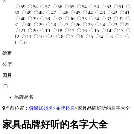
分
59
58
57
56
55
54
53
52
51
50
49
48
47
46
45
44
43
42
41
40
39
38
37
36
35
34
33
32
31
30
29
28
27
26
25
24
23
22
21
20
19
18
17
16
15
14
13
12
11
10
9
8
7
6
5
4
3
2
1
0
确定
公历
闰月
品牌起名
当前位置：
舜缘居起名
>
品牌起名
>
家具品牌好听的名字大全
家具品牌好听的名字大全