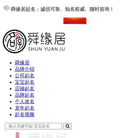
舜缘居起名：诚信可靠、知名权威、随时咨询！
在线起名
舜缘居
品牌介绍
公司起名
宝宝起名
店铺起名
品牌起名
个人改名
龙年起名
起名视频