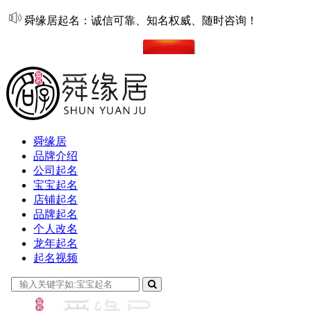
舜缘居起名：诚信可靠、知名权威、随时咨询！
在线起名
舜缘居
品牌介绍
公司起名
宝宝起名
店铺起名
品牌起名
个人改名
龙年起名
起名视频