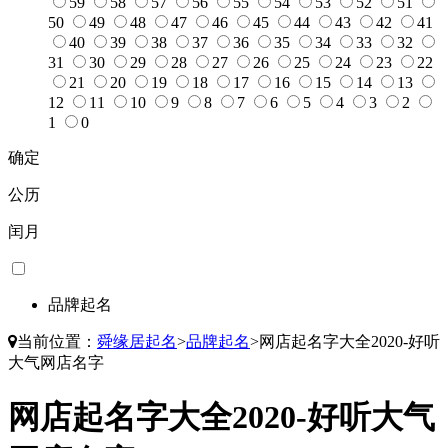
59
58
57
56
55
54
53
52
51
50
49
48
47
46
45
44
43
42
41
40
39
38
37
36
35
34
33
32
31
30
29
28
27
26
25
24
23
22
21
20
19
18
17
16
15
14
13
12
11
10
9
8
7
6
5
4
3
2
1
0
确定
公历
闰月
品牌起名
当前位置：
舜缘居起名
>
品牌起名
>
网店起名字大全2020-好听
大气网店名字
网店起名字大全2020-好听大气