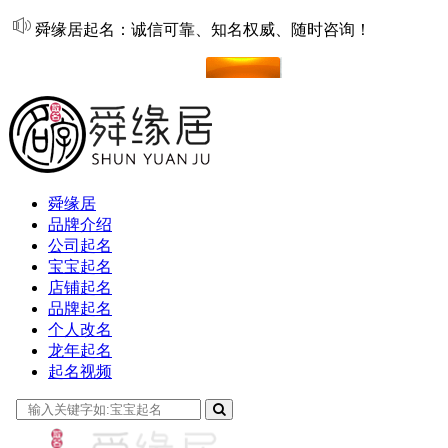
舜缘居起名：诚信可靠、知名权威、随时咨询！
在线起名
舜缘居
品牌介绍
公司起名
宝宝起名
店铺起名
品牌起名
个人改名
龙年起名
起名视频