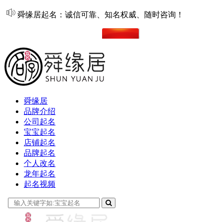
舜缘居起名：诚信可靠、知名权威、随时咨询！
在线起名
舜缘居
品牌介绍
公司起名
宝宝起名
店铺起名
品牌起名
个人改名
龙年起名
起名视频