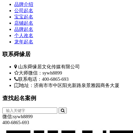
品牌介绍
公司起名
宝宝起名
店铺起名
品牌起名
个人改名
龙年起名
联系
舜缘居
山东舜缘居文化传媒有限公司
大师微信：sywh8899
联系电话：400-6865-693
地址：济南市市中区阳光新路泉景雅园商务大厦
查找
起名案例
微信:sywh8899
400-6865-693