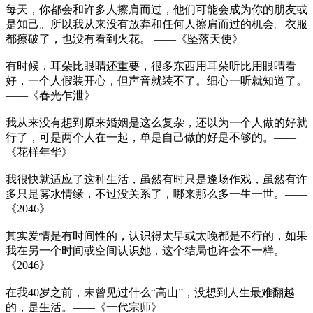
每天，你都会和许多人擦肩而过，他们可能会成为你的朋友或
是知己。所以我从来没有放弃和任何人擦肩而过的机会。衣服
都擦破了，也没有看到火花。 ——《坠落天使》
有时候，耳朵比眼睛还重要，很多东西用耳朵听比用眼睛看
好，一个人假装开心，但声音就装不了。细心一听就知道了。
——《春光乍泄》
我从来没有想到原来婚姻是这么复杂，还以为一个人做的好就
行了，可是两个人在一起，单是自己做的好是不够的。——
《花样年华》
我很快就适应了这种生活，虽然有时只是逢场作戏，虽然有许
多只是雾水情缘，不过没关系了，哪来那么多一生一世。——
《2046》
其实爱情是有时间性的，认识得太早或太晚都是不行的，如果
我在另一个时间或空间认识她，这个结局也许会不一样。——
《2046》
在我40岁之前，未曾见过什么“高山”，没想到人生最难翻越
的，是生活。——《一代宗师》