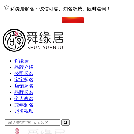
舜缘居起名：诚信可靠、知名权威、随时咨询！
在线起名
舜缘居
品牌介绍
公司起名
宝宝起名
店铺起名
品牌起名
个人改名
龙年起名
起名视频