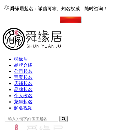
舜缘居起名：诚信可靠、知名权威、随时咨询！
在线起名
舜缘居
品牌介绍
公司起名
宝宝起名
店铺起名
品牌起名
个人改名
龙年起名
起名视频