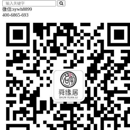
微信:sywh8899
400-6865-693