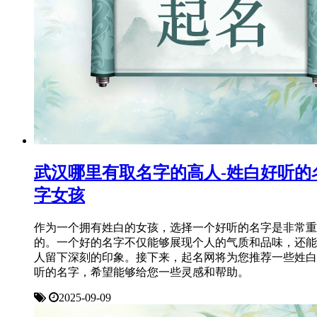
武汉哪里有取名字的高人-姓白好听的
字女孩
作为一个拥有姓白的女孩，选择一个好听的名字是非常重
的。一个好的名字不仅能够展现个人的气质和品味，还能
人留下深刻的印象。接下来，起名网将为您推荐一些姓白
听的名字，希望能够给您一些灵感和帮助。
2025-09-09