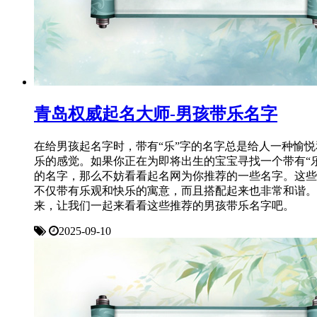
青岛权威起名大师-男孩带乐名字
在给男孩起名字时，带有“乐”字的名字总是给人一种愉悦
乐的感觉。如果你正在为即将出生的宝宝寻找一个带有“乐
的名字，那么不妨看看起名网为你推荐的一些名字。这些
不仅带有乐观和快乐的寓意，而且搭配起来也非常和谐。
来，让我们一起来看看这些推荐的男孩带乐名字吧。
2025-09-10