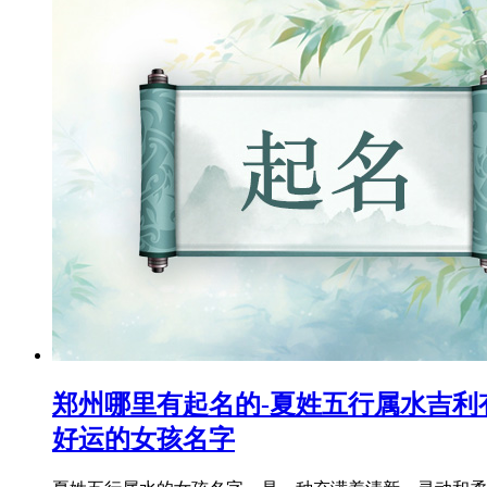
郑州哪里有起名的-夏姓五行属水吉利
好运的女孩名字