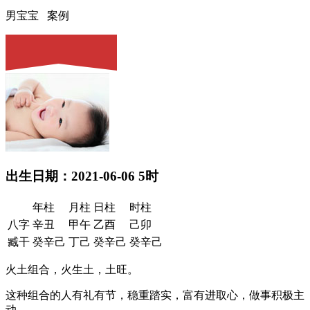
男宝宝 案例
出生日期：2021-06-06 5时
年柱
月柱
日柱
时柱
八字
辛丑
甲午
乙酉
己卯
臧干
癸辛己
丁己
癸辛己
癸辛己
火土组合，火生土，土旺。
这种组合的人有礼有节，稳重踏实，富有进取心，做事积极主
动。