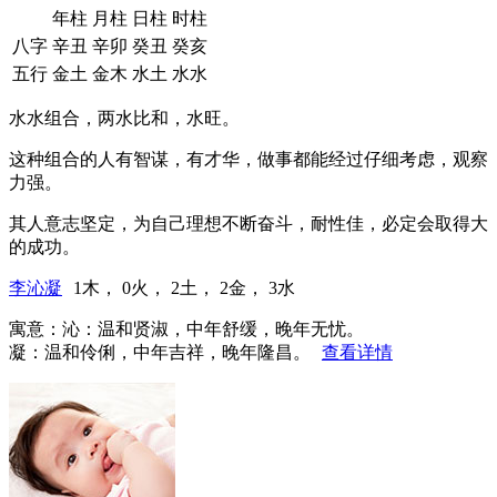
年柱
月柱
日柱
时柱
八字
辛丑
辛卯
癸丑
癸亥
五行
金土
金木
水土
水水
水水组合，两水比和，水旺。
这种组合的人有智谋，有才华，做事都能经过仔细考虑，观察
力强。
其人意志坚定，为自己理想不断奋斗，耐性佳，必定会取得大
的成功。
李沁凝
1木， 0火， 2土， 2金， 3水
寓意：沁：温和贤淑，中年舒缓，晚年无忧。
凝：温和伶俐，中年吉祥，晚年隆昌。
查看详情