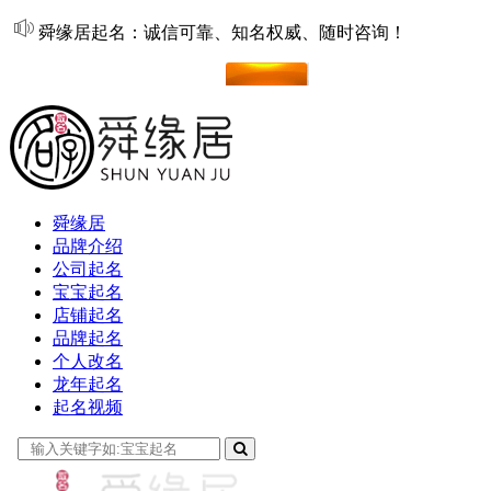
舜缘居起名：诚信可靠、知名权威、随时咨询！
在线起名
舜缘居
品牌介绍
公司起名
宝宝起名
店铺起名
品牌起名
个人改名
龙年起名
起名视频