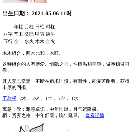
出生日期： 2021-05-06 11时
年柱
月柱
日柱
时柱
八字
辛丑
癸巳
甲寅
庚午
五行
金土
水火
木木
金火
木木组合，两木比和，木旺。
这种组合的人有博爱、恻隐之心，性情温和平静，做事稳健可
靠。
其人意志坚定，不断在追求理想，有耐性，能克苦耐劳，获得
丰厚的回报。
王欣桐
2木， 2火， 1土， 2金， 1水
寓意：欣：雅慧卓识，中年忙碌，且气运隆盛。
桐：贤妻之格，中年舒缓，晚年隆昌。
查看详情