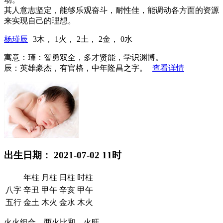
其人意志坚定，能够乐观奋斗，耐性佳，能调动各方面的资源
来实现自己的理想。
杨瑾辰
3木， 1火， 2土， 2金， 0水
寓意：瑾：智勇双全，多才贤能，学识渊博。
辰：英雄豪杰，有官格，中年隆昌之字。
查看详情
出生日期： 2021-07-02 11时
年柱
月柱
日柱
时柱
八字
辛丑
甲午
辛亥
甲午
五行
金土
木火
金水
木火
火火组合，两火比和，火旺。