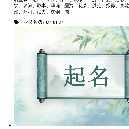
锁、泉河、敬丰、华琏、墨羚、花森、胜范、报勇、童乾
池、邦利、汇力、桃炯、闻
企业起名
2024-01-24