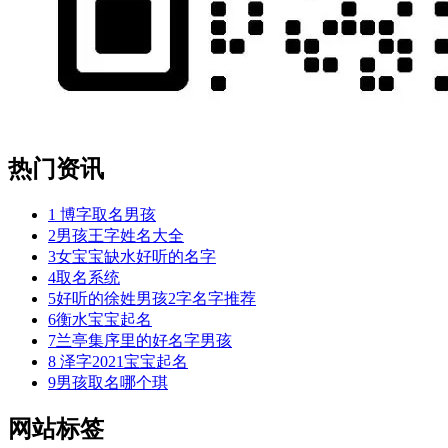
热门资讯
1
博字取名男孩
2
男孩王字姓名大全
3
女宝宝缺水好听的名字
4
取名系统
5
好听的徐姓男孩2字名字推荐
6
衡水宝宝起名
7
兰亭集序里的好名字男孩
8
泽字2021宝宝起名
9
男孩取名哪个琪
网站标签