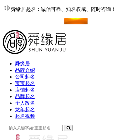
舜缘居起名：诚信可靠、知名权威、随时咨询！
在线起名
舜缘居
品牌介绍
公司起名
宝宝起名
店铺起名
品牌起名
个人改名
龙年起名
起名视频