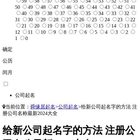
59
58
57
56
55
54
53
52
51
50
49
48
47
46
45
44
43
42
41
40
39
38
37
36
35
34
33
32
31
30
29
28
27
26
25
24
23
22
21
20
19
18
17
16
15
14
13
12
11
10
9
8
7
6
5
4
3
2
1
0
确定
公历
闰月
公司起名
当前位置：
舜缘居起名
>
公司起名
>
给新公司起名字的方法 注
册公司名称最新2024大全
给新公司起名字的方法 注册公