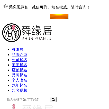
舜缘居起名：诚信可靠、知名权威、随时咨询！
在线起名
舜缘居
品牌介绍
公司起名
宝宝起名
店铺起名
品牌起名
个人改名
龙年起名
起名视频