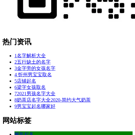
热门资讯
1
名字解析大全
2
五行缺土的名字
3
金字旁的女孩名字
4
忻州男宝宝取名
5
店铺起名
6
梁字女孩取名
7
2021男孩名字大全
8
奶茶店名字大全2020-简约大气奶茶
9
男宝宝起名哪家好
网站标签
猴年起名