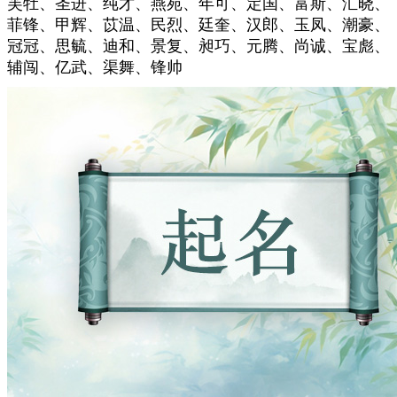
芙牡、圣进、纯才、燕苑、年可、定国、富斯、汇晓、
菲锋、甲辉、苡温、民烈、廷奎、汉郎、玉凤、潮豪、
冠冠、思毓、迪和、景复、昶巧、元腾、尚诚、宝彪、
辅闯、亿武、渠舞、锋帅