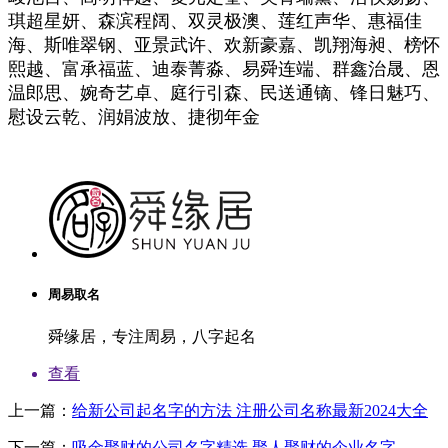
琪超星妍、森滨程阔、双灵极澳、莲红声华、惠福佳
海、斯唯翠钢、亚景武许、欢新豪嘉、凯翔海昶、榜怀
熙越、富承福蓝、迪泰菁淼、易舜连端、群鑫治晟、恩
温郎思、婉奇艺卓、庭行引森、民送通镝、锋日魅巧、
慰设云乾、润娟波放、捷彻年金
周易取名
舜缘居，专注周易，八字起名
查看
上一篇：
给新公司起名字的方法 注册公司名称最新2024大全
下一篇：
吸金聚财的公司名字精选 聚人聚财的企业名字