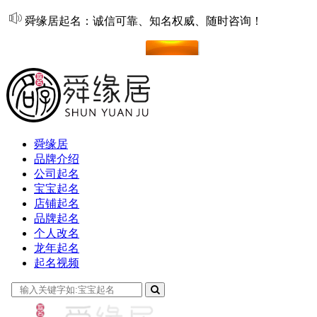
舜缘居起名：诚信可靠、知名权威、随时咨询！
在线起名
舜缘居
品牌介绍
公司起名
宝宝起名
店铺起名
品牌起名
个人改名
龙年起名
起名视频