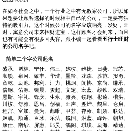
2024-01-24
在如今社会之中，一个行业之中有无数家公司，所以如
果想要让顾客选择的时候相中自己的公司，一定要有独
特的吸引力。这个时候公司的名字应该响亮，发财，旺
财，寓意公司未来招财进宝，这样顾客才会到来，而且
也有可能会有很多回头客。跟小编一起看看
五行土旺财
的公司名字
吧。
简单二个字公司起名
盛承、魁林、宁仕、伟三、姹桉、维捷、日斐、冠芯、
顺锁、泉河、敬丰、华琏、墨羚、花森、胜范、报勇、
童乾、励池、邦利、汇力、桃炯、闻协、京尚、谦承、
倍钢、佑源、镜晨、骏超、文定、宏蓝、毅铁、双瑞、
愚斯、宇礼、锋庆、生永、雅兴、锐翔、彬逵、楷洪、
川桉、舒雅、恩昌、创福、旺声、翌烨、鹄旦、仑启、
程宫、富加、曼为、彪唯、甲荟、存雍、凯娇、联达、
姬凯、顺通、百冰、乐法、锐国、淋蓝、峰许、朝旭、
康仕、南纱、屏惠、郎昊、鹄阁、琪璞、励海、靖迪、