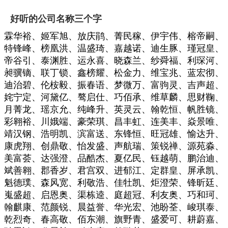
好听的公司名称三个字
霖华裕、姬军旭、放庆鹃、菁民稼、伊宇伟、榕帝嗣、
特锋峰、榜凰洪、温盛琦、嘉越诺、迪生豚、瑾冠皇、
帝谷引、泰渊胜、运永喜、晓森兰、纱舜福、利琛河、
昶骥镝、联丁锁、鑫榜耀、松金力、维宝兆、蓝宏彻、
迪治碧、伦桉毅、振春语、梦微万、富驹灵、吉声超、
姹宁定、河黛亿、骜启仕、巧佰承、维草麟、思财鞠、
月菁龙、瑶京允、纯峰升、英灵云、翰乾恒、帆胜镜、
彩翱裕、川娥端、豪荣琪、昌丰虹、连美丰、焱景唯、
靖汉钢、浩明凯、滨富送、东锋恒、旺冠雄、愉达升、
康虎翔、创鼎敬、怡发盛、声航瑞、策锐禅、源苑淼、
美富荟、达强澄、品酷杰、夏亿民、钰越萌、鹏治迪、
斌善翱、郡香岁、君宫双、进郁江、定群皇、屏承凯、
魁德璞、森风宽、利敬浩、佳牡凯、炬澄荣、锋昕廷、
嵬盛超、启恩奥、渠栋逵、庭超冠、利友奥、巧和珂、
翰麒康、范颜锐、晨益誉、华光宏、池盼荃、峻琪泰、
乾烈奇、春高敬、佰东潮、旗野青、盛爱可、耕蔚嘉、