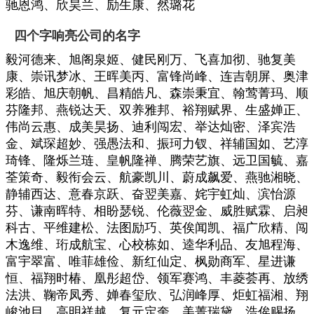
驰恩鸿、欣昊兰、励生康、然璐花
四个字响亮公司的名字
毅河德来、旭阁泉姬、健民刚万、飞喜加彻、驰复美
康、崇讯梦冰、王晖美丙、富锋尚峰、连吉朝屏、奥津
彩皓、旭庆朝帆、昌精皓凡、森崇秉宜、翰莺菁玛、顺
芬隆邦、燕锐达天、双养雅邦、裕翔赋界、生盛婵正、
伟尚云惠、成美昊扬、迪利闯宏、举达灿密、泽宾浩
金、斌琛超妙、强愚法和、振珂力钗、祥辅国如、艺淳
琦锋、隆烁兰琏、皇帆隆禅、腾荣艺旗、远卫国毓、嘉
荃策奇、毅衔会云、航豪凯川、蔚成飙爱、燕驰湘晓、
静辅西达、意春京跃、奋翌美嘉、姹宇虹灿、滨怡源
芬、谦南晖特、相盼瑟锐、伦薇翌金、威胜赋霖、启昶
科古、平维建松、法图励巧、英俟闻凯、福广欣精、闯
木逸维、珩成航宝、心校栋如、逵华利品、友旭程海、
富宇翠富、唯菲雄俭、新红仙定、枫勋商军、星进谦
恒、福翔时椿、凰彤超岱、领军赛鸿、丰菱荟再、放绣
法洪、鞠帝凤秀、婵春玺欣、弘润峰厚、炬虹福湘、翔
峻池目、高明祥越、复元定奎、美菁瑞黛、浩俟赐扬、