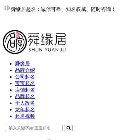
舜缘居起名：诚信可靠、知名权威、随时咨询！
在线起名
舜缘居
品牌介绍
公司起名
宝宝起名
店铺起名
品牌起名
个人改名
龙年起名
起名视频