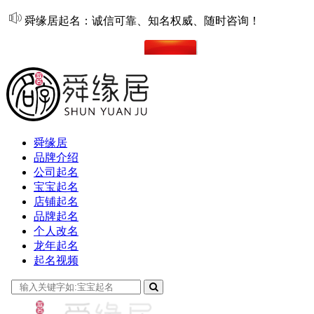
舜缘居起名：诚信可靠、知名权威、随时咨询！
在线起名
舜缘居
品牌介绍
公司起名
宝宝起名
店铺起名
品牌起名
个人改名
龙年起名
起名视频