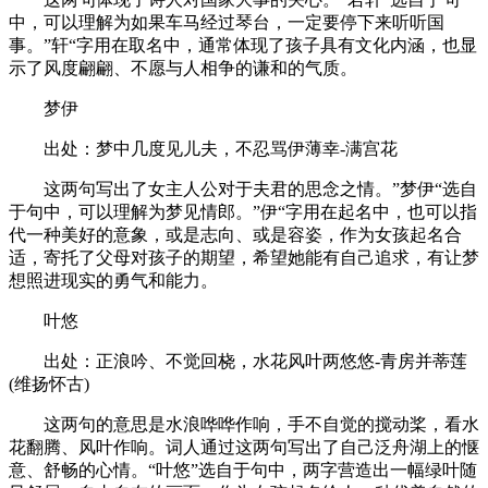
中，可以理解为如果车马经过琴台，一定要停下来听听国
事。”轩“字用在取名中，通常体现了孩子具有文化内涵，也显
示了风度翩翩、不愿与人相争的谦和的气质。
梦伊
出处：梦中几度见儿夫，不忍骂伊薄幸-满宫花
这两句写出了女主人公对于夫君的思念之情。”梦伊“选自
于句中，可以理解为梦见情郎。”伊“字用在起名中，也可以指
代一种美好的意象，或是志向、或是容姿，作为女孩起名合
适，寄托了父母对孩子的期望，希望她能有自己追求，有让梦
想照进现实的勇气和能力。
叶悠
出处：正浪吟、不觉回桡，水花风叶两悠悠-青房并蒂莲
(维扬怀古)
这两句的意思是水浪哗哗作响，手不自觉的搅动桨，看水
花翻腾、风叶作响。词人通过这两句写出了自己泛舟湖上的惬
意、舒畅的心情。“叶悠”选自于句中，两字营造出一幅绿叶随