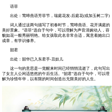
语菲
出处：莺啼燕语芳菲节，瑞庭花发-后庭花(或加玉树二字)
词人通过这两句描写了初春时节，莺啼燕语、花开满庭的
美好景象。”语菲“选自于句中，可以理解为声音清婉动人，容
貌如花一般秀丽明艳。给女孩取此名非常合适，寓意着她出口
成章，有学识修养。
韶君
出处：韶华已入东君手-丑奴儿
这一句的意思是一觉醒来时间已经悄悄流逝了，此句写出
了女主人公闲适悠然的午后生活。“韶君”选自于句中，可以理
解为珍惜年华，以有限的时间创造出无限美好的人生。