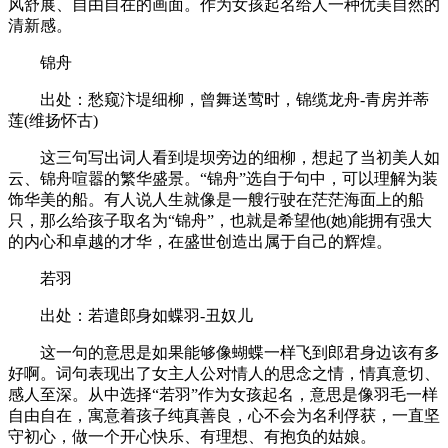
风舒展、自由自在的画面。作为女孩起名给人一种优美自然的
清新感。
锦舟
出处：愁窥汴堤细柳，曾舞送莺时，锦缆龙舟-青房并蒂
莲(维扬怀古)
这三句写出词人看到堤坝旁边的细柳，想起了当初美人如
云、锦舟喧嚣的繁华盛景。“锦舟”选自于句中，可以理解为装
饰华美的船。有人说人生就像是一艘行驶在茫茫海面上的船
只，那么给孩子取名为“锦舟”，也就是希望他(她)能拥有强大
的内心和卓越的才华，在盛世创造出属于自己的辉煌。
若羽
出处：若遣郎身如蝶羽-丑奴儿
这一句的意思是如果能够像蝴蝶一样飞到郎君身边该有多
好啊。词句表现出了女主人公对情人的思念之情，情真意切、
感人至深。从中选择“若羽”作为女孩起名，意思是像羽毛一样
自由自在，寓意着孩子纯真善良，心不会为名利俘获，一直坚
守初心，做一个开心快乐、有理想、有抱负的姑娘。