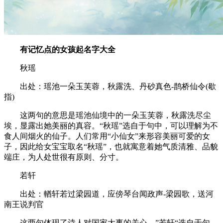
有记忆点的女孩起名字大全
秋瑶
出处：瑶池一朵玉芙蓉，秋露洗、丹砂真色-鹊桥仙令(歇
指)
这两句的意思是瑶池仙境中的一朵玉芙蓉，秋露洗尽尘
埃，显露出她美丽的真容。“秋瑶”选自于句中，可以理解为不
食人间烟火的仙子。人们常用“小仙女”来形容美丽可爱的女
子，因此给女宝宝取名“秋瑶”，也就寓意着她气质清雅、品貌
端庄，为人处世很有原则、分寸。
若轩
出处：輶轩若过梁园道，应傍琴台闻政声-梁园歌，送河
南王说判官
这两句体现了诗人对国家大事的关心。”若轩“选自于句