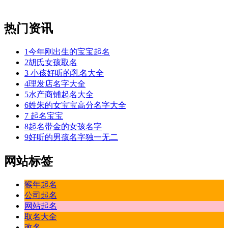
热门资讯
1
今年刚出生的宝宝起名
2
胡氏女孩取名
3
小孩好听的乳名大全
4
理发店名字大全
5
水产商铺起名大全
6
姓朱的女宝宝高分名字大全
7
起名宝宝
8
起名带金的女孩名字
9
好听的男孩名字独一无二
网站标签
猴年起名
公司起名
网站起名
取名大全
改名