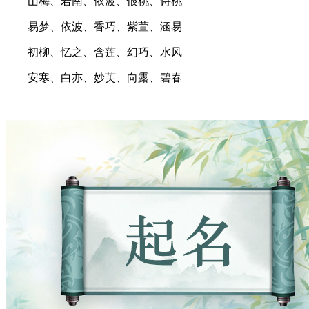
山梅、若南、依波、恨桃、诗桃
易梦、依波、香巧、紫萱、涵易
初柳、忆之、含莲、幻巧、水风
安寒、白亦、妙芙、向露、碧春