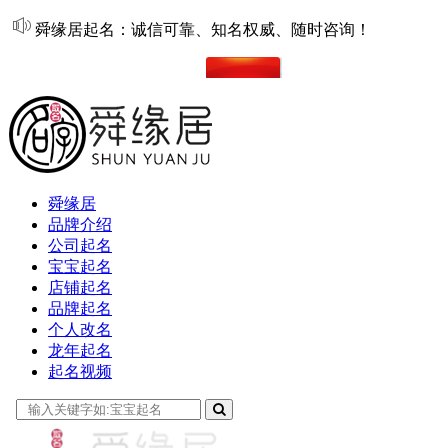
舜缘居起名：诚信可靠、知名权威、随时咨询！
在线起名
舜缘居
品牌介绍
公司起名
宝宝起名
店铺起名
品牌起名
个人改名
龙年起名
起名视频