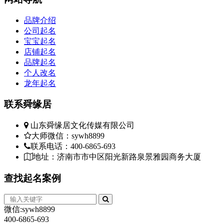
品牌介绍
公司起名
宝宝起名
店铺起名
品牌起名
个人改名
龙年起名
联系
舜缘居
山东舜缘居文化传媒有限公司
大师微信：sywh8899
联系电话：400-6865-693
地址：济南市市中区阳光新路泉景雅园商务大厦
查找
起名案例
微信:sywh8899
400-6865-693