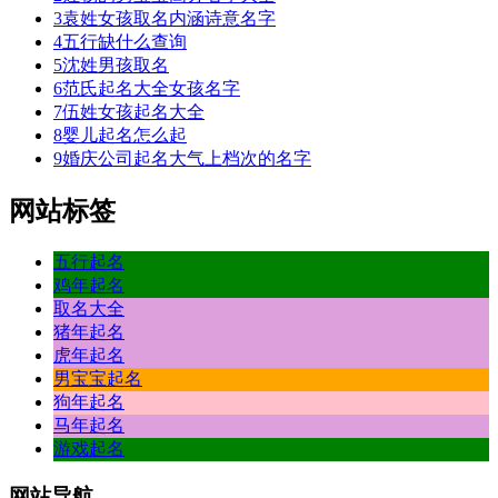
3
袁姓女孩取名内涵诗意名字
4
五行缺什么查询
5
沈姓男孩取名
6
范氏起名大全女孩名字
7
伍姓女孩起名大全
8
婴儿起名怎么起
9
婚庆公司起名大气上档次的名字
网站标签
五行起名
鸡年起名
取名大全
猪年起名
虎年起名
男宝宝起名
狗年起名
马年起名
游戏起名
网站
导航