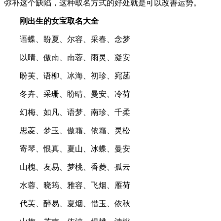
弥补这个缺陷，这种取名方式的好处就是可以改善运势。
刚出生的女宝取名大全
语蝶、盼夏、尔容、采春、念梦
以晴、傲南、南蓉、雨灵、凝安
盼芙、语柳、冰海、初珍、宛菡
冬卉、采珊、盼晴、曼安、冷荷
幻梅、如凡、语梦、南珍、千柔
思菱、梦玉、傲霜、依霜、灵松
寄琴、恨真、夏山、冰蝶、曼安
山槐、友易、梦桃、香菱、孤云
水蓉、晓筠、雅容、飞烟、雁荷
代芙、醉易、夏烟、惜玉、依秋