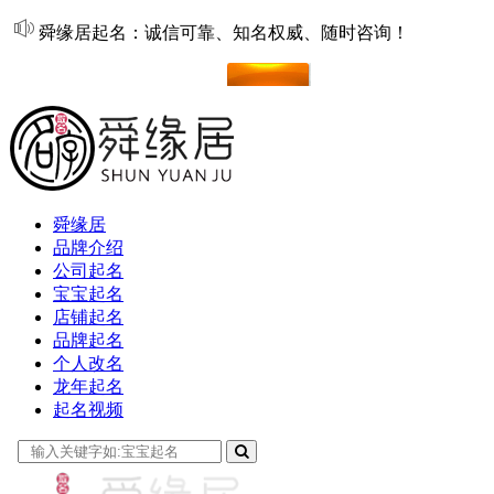
舜缘居起名：诚信可靠、知名权威、随时咨询！
在线起名
舜缘居
品牌介绍
公司起名
宝宝起名
店铺起名
品牌起名
个人改名
龙年起名
起名视频