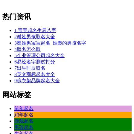
热门资讯
1
宝宝起名生辰八字
2
谢姓男孩取名大全
3
秦姓男宝宝起名_姓秦的男孩名字
4
取名怎么取
5
企业管理公司起名大全
6
易经名字测试打分
7
出生时辰取名
8
英文商标起名大全
9
晾衣架品牌起名大全
网站标签
鼠年起名
鸡年起名
游戏起名
男孩起名
牛年起名