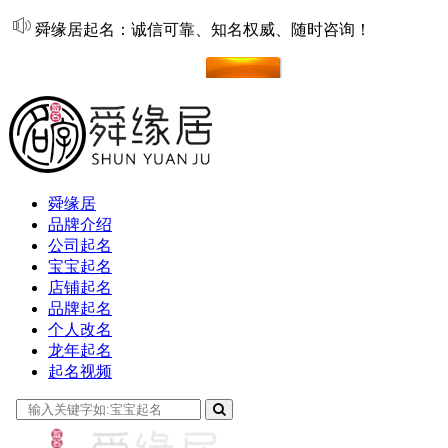
舜缘居起名：诚信可靠、知名权威、随时咨询！
在线起名
舜缘居
品牌介绍
公司起名
宝宝起名
店铺起名
品牌起名
个人改名
龙年起名
起名视频