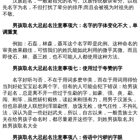
汉族起名，一般避祖先的名号。汉族传统极讲辈分。以祖
先名字为名，不但打扰了辈分的排序;而且会被视为对祖先的
不敬。
男孩取名大忌起名注意事项六：名字的字体变化不大，单
调重复
例如：石磊，林森，聂耳这个名字即是此例。这种命名的
审美效果颇佳，可惜我们的姓氏能如此利用的微乎其微。而且
即使石、林、聂三姓，也不可能人人都使用这种方法。
男孩取名大忌起名注意事项七：使用过于夸赞的字
名字好听与否，不在于用词多麽华美，而在于用词用得恰
当到好处宝宝起名两个字。但有的人可能会犯下错误：给男孩
子起名，总是离不开一些过于生勐的字，如豪、强、炎、勐、
闯、刚等，虽然斩钉截铁，读起来刚强有力，用男子汉派头，
但也容易使人联想到浑噩勐愣、放荡无检，使气任性，不拘礼
法，误认为是一些赳赳武夫，所以，自古以来，一般贵族士大
夫在给男孩子命名时，都尽量避开这些字。刘姓男孩取名,刘
姓男孩取名大全
男孩取名大忌起名注意事项八：俗语中污秽的字眼