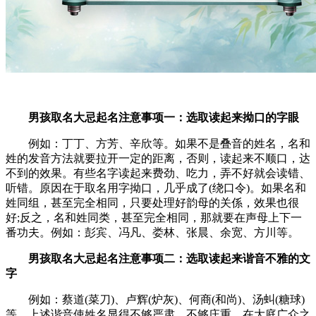
男孩取名大忌起名注意事项一：选取读起来拗口的字眼
例如：丁丁、方芳、辛欣等。如果不是叠音的姓名，名和
姓的发音方法就要拉开一定的距离，否则，读起来不顺口，达
不到的效果。有些名字读起来费劲、吃力，弄不好就会读错、
听错。原因在于取名用字拗口，几乎成了(绕口令)。如果名和
姓同组，甚至完全相同，只要处理好韵母的关係，效果也很
好;反之，名和姓同类，甚至完全相同，那就要在声母上下一
番功夫。例如：彭宾、冯凡、娄林、张晨、余宽、方川等。
男孩取名大忌起名注意事项二：选取读起来谐音不雅的文
字
例如：蔡道(菜刀)、卢辉(炉灰)、何商(和尚)、汤虯(糖球)
等。上述谐音使姓名显得不够严肃，不够庄重，在大庭广众之