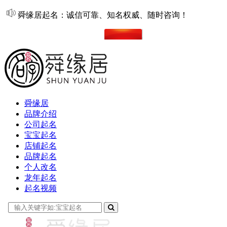
舜缘居起名：诚信可靠、知名权威、随时咨询！
在线起名
舜缘居
品牌介绍
公司起名
宝宝起名
店铺起名
品牌起名
个人改名
龙年起名
起名视频