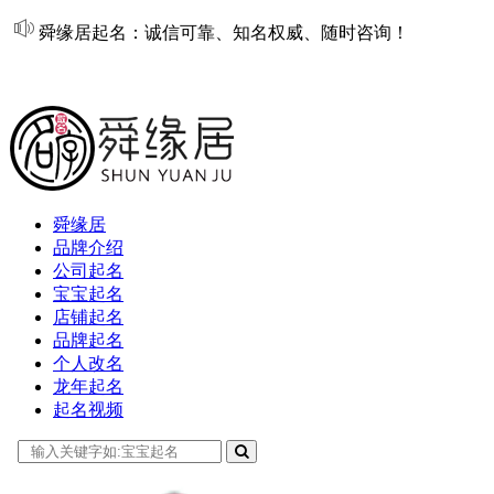
舜缘居起名：诚信可靠、知名权威、随时咨询！
在线起名
舜缘居
品牌介绍
公司起名
宝宝起名
店铺起名
品牌起名
个人改名
龙年起名
起名视频