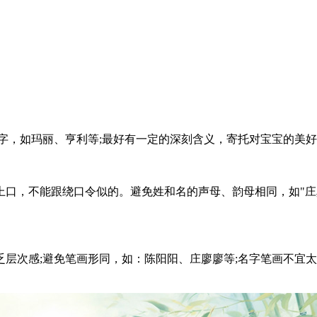
，如玛丽、亨利等;最好有一定的深刻含义，寄托对宝宝的美好
不能跟绕口令似的。避免姓和名的声母、韵母相同，如"庄真峥
次感;避免笔画形同，如：陈阳阳、庄廖廖等;名字笔画不宜太