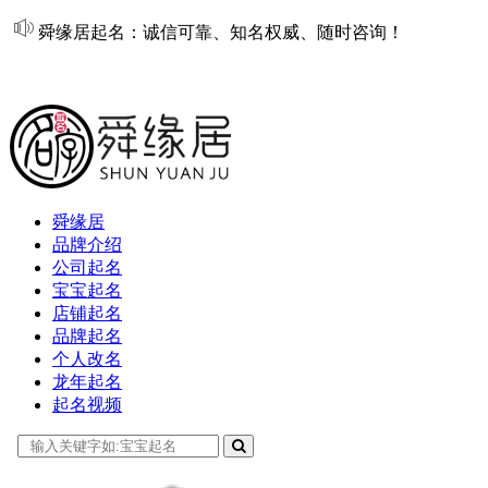
舜缘居起名：诚信可靠、知名权威、随时咨询！
在线起名
舜缘居
品牌介绍
公司起名
宝宝起名
店铺起名
品牌起名
个人改名
龙年起名
起名视频