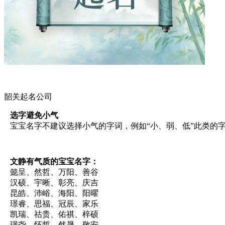
韶关起名公司
选字避免小气
宝宝名字不建议选择小气的字词，例如“小、弱、低”此类的
文静有气质的宝宝名字：
懿呈、然哲、万阳、善谷
汉硕、宇晰、彰亮、庆吉
昆皓、沛峪、海阳、阳曜
璟睿、思福、冠辰、家乐
凯瑞、祜贵、佑祺、梓硕
璟尧、怀哲、然晟、敬安