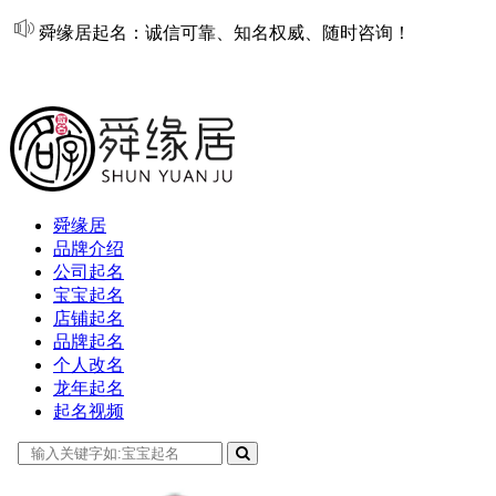
舜缘居起名：诚信可靠、知名权威、随时咨询！
在线起名
舜缘居
品牌介绍
公司起名
宝宝起名
店铺起名
品牌起名
个人改名
龙年起名
起名视频