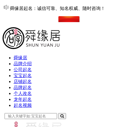
舜缘居起名：诚信可靠、知名权威、随时咨询！
在线起名
舜缘居
品牌介绍
公司起名
宝宝起名
店铺起名
品牌起名
个人改名
龙年起名
起名视频